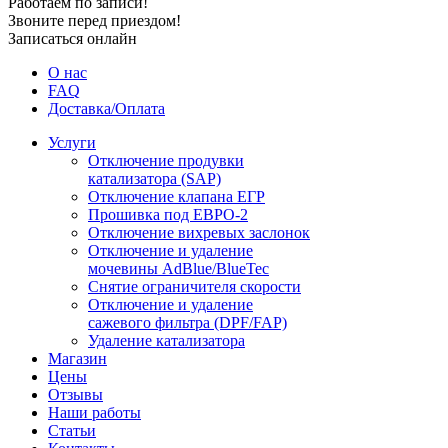
Работаем по записи!
Звоните перед приездом!
Записаться онлайн
О нас
FAQ
Доставка/Оплата
Услуги
Отключение продувки
катализатора (SAP)
Отключение клапана ЕГР
Прошивка под ЕВРО-2
Отключение вихревых заслонок
Отключение и удаление
мочевины AdBlue/BlueTec
Снятие ограничителя скорости
Отключение и удаление
сажевого фильтра (DPF/FAP)
Удаление катализатора
Магазин
Цены
Отзывы
Наши работы
Статьи