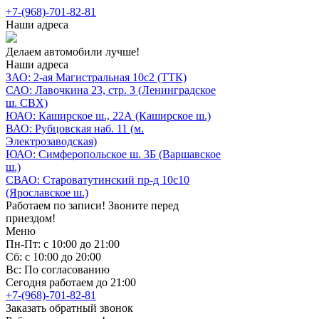
+7-(968)-701-82-81
Наши адреса
Делаем автомобили лучше!
Наши адреса
ЗАО: 2-ая Магистральная 10с2 (ТТК)
САО: Лавочкина 23, стр. 3 (Ленинградское
ш. СВХ)
ЮАО: Каширское ш., 22А (Каширское ш.)
ВАО: Рубцовская наб. 11 (м.
Электрозаводская)
ЮАО: Симферопольское ш. 3Б (Варшавское
ш.)
СВАО: Староватутинский пр-д 10с10
(Ярославское ш.)
Работаем по записи! Звоните перед
приездом!
Меню
Пн-Пт: с 10:00 до 21:00
Сб: с 10:00 до 20:00
Вс: По согласованию
Сегодня работаем до 21:00
+7-(968)-701-82-81
Заказать обратный звонок