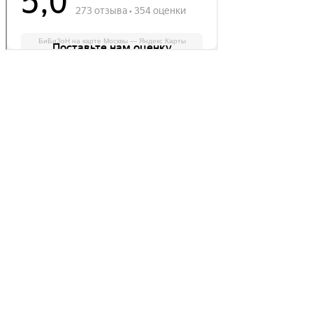
БиБиЗоН на карте Москвы — Яндекс Карты
Делаем автомобили лучше!
Карта сайта
Конфиденциальность
Условия использования
Отключение продувки катализатора (SAP)
Отключение клапана ЕГР
Прошивка под ЕВРО-2
Отключение вихревых заслонок
Отключение и удаление мочевины
AdBlue/BlueTec
Снятие ограничителя скорости
Отключение и удаление сажевого фильтра
(DPF/FAP)
Удаление катализатора
Пн-Пт: с 10:00 до 22:00
Сб: с 10:00 до 20:00
Вс: По согласованию