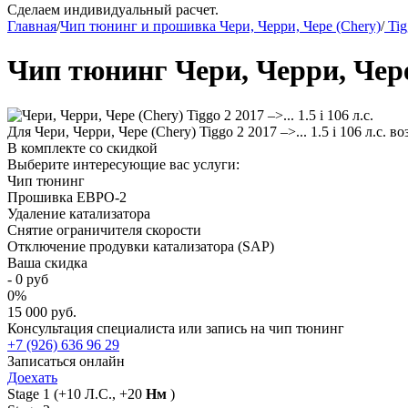
Сделаем индивидуальный расчет.
Главная
/
Чип тюнинг и прошивка Чери, Черри, Чере (Chery)
/
Tig
Чип тюнинг Чери, Черри, Чере (
Для Чери, Черри, Чере (Chery) Tiggo 2 2017 –>... 1.5 i 106 л.с
В комплекте со скидкой
Выберите интересующие вас услуги:
Чип тюнинг
Прошивка ЕВРО-2
Удаление катализатора
Снятие ограничителя скорости
Отключение продувки катализатора (SAP)
Ваша скидка
-
0
руб
0
%
15 000 руб.
Консультация специалиста или запись на чип тюнинг
+7 (926) 636 96 29
Записаться онлайн
Доехать
Stage 1
(+10 Л.С., +20
Нм
)