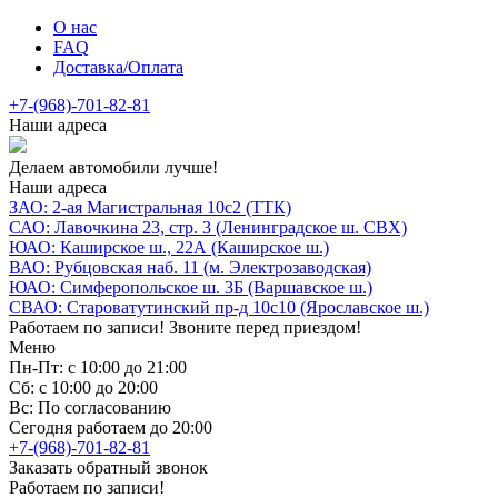
О нас
FAQ
Доставка/Оплата
+7-(968)-701-82-81
Наши адреса
Делаем автомобили лучше!
Наши адреса
ЗАО: 2-ая Магистральная 10с2 (ТТК)
САО: Лавочкина 23, стр. 3 (Ленинградское ш. СВХ)
ЮАО: Каширское ш., 22А (Каширское ш.)
ВАО: Рубцовская наб. 11 (м. Электрозаводская)
ЮАО: Симферопольское ш. 3Б (Варшавское ш.)
СВАО: Староватутинский пр-д 10с10 (Ярославское ш.)
Работаем по записи! Звоните перед приездом!
Меню
Пн-Пт: с 10:00 до 21:00
Сб: с 10:00 до 20:00
Вс: По согласованию
Сегодня работаем до 20:00
+7-(968)-701-82-81
Заказать обратный звонок
Работаем по записи!