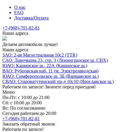
О нас
FAQ
Доставка/Оплата
+7-(968)-701-82-81
Наши адреса
Делаем автомобили лучше!
Наши адреса
ЗАО: 2-ая Магистральная 10с2 (ТТК)
САО: Лавочкина 23, стр. 3 (Ленинградское ш. СВХ)
ЮАО: Каширское ш., 22А (Каширское ш.)
ВАО: Рубцовская наб. 11 (м. Электрозаводская)
ЮАО: Симферопольское ш. 3Б (Варшавское ш.)
СВАО: Староватутинский пр-д 10с10 (Ярославское ш.)
Работаем по записи! Звоните перед приездом!
Меню
Пн-Пт: с 10:00 до 21:00
Сб: с 10:00 до 20:00
Вс: По согласованию
Сегодня работаем до 20:00
+7-(968)-701-82-81
Заказать обратный звонок
Работаем по записи!