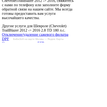
ChevroletTrailBlazer 2012 -> 2016, свяжитесь
с нами по телефону или заполните форму
обратной связи на нашем сайте. Мы всегда
готовы предоставить вам услуги
высочайшего качества.
Другие услуги для Шевроле (Chevrolet)
TrailBlazer 2012 -> 2016 2.8 TD 180 л.с.
Отключение/удаление сажевого фильтра
DPF
БиБиЗоН на карте Москвы — Яндекс Карты
Отключение клапана ЕГР
Отключение вихревых заслонок
Снятие ограничителя скорости
Отзывы