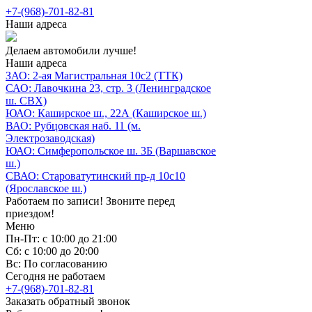
+7-(968)-701-82-81
Наши адреса
Делаем автомобили лучше!
Наши адреса
ЗАО: 2-ая Магистральная 10с2 (ТТК)
САО: Лавочкина 23, стр. 3 (Ленинградское
ш. СВХ)
ЮАО: Каширское ш., 22А (Каширское ш.)
ВАО: Рубцовская наб. 11 (м.
Электрозаводская)
ЮАО: Симферопольское ш. 3Б (Варшавское
ш.)
СВАО: Староватутинский пр-д 10с10
(Ярославское ш.)
Работаем по записи! Звоните перед
приездом!
Меню
Пн-Пт: с 10:00 до 21:00
Сб: с 10:00 до 20:00
Вс: По согласованию
Сегодня не работаем
+7-(968)-701-82-81
Заказать обратный звонок