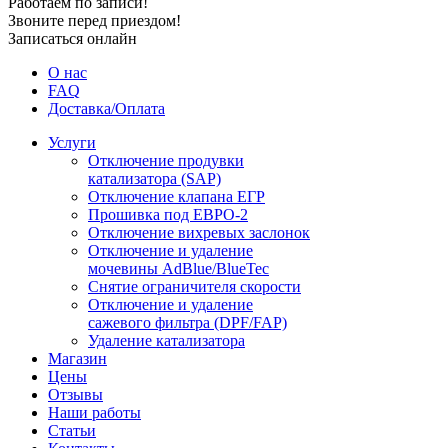
Работаем по записи!
Звоните перед приездом!
Записаться онлайн
О нас
FAQ
Доставка/Оплата
Услуги
Отключение продувки
катализатора (SAP)
Отключение клапана ЕГР
Прошивка под ЕВРО-2
Отключение вихревых заслонок
Отключение и удаление
мочевины AdBlue/BlueTec
Снятие ограничителя скорости
Отключение и удаление
сажевого фильтра (DPF/FAP)
Удаление катализатора
Магазин
Цены
Отзывы
Наши работы
Статьи