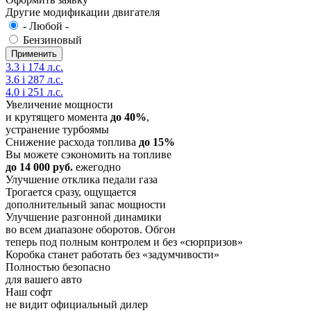
Другие модификации двигателя
- Любой -
Бензиновый
3.3 i 174 л.с.
3.6 i 287 л.с.
4.0 i 251 л.с.
Увеличение мощности
и крутящего момента
до 40%
,
устранение турбоямы
Снижение расхода топлива
до 15%
Вы можете сэкономить на топливе
до 14 000 руб.
ежегодно
Улучшение отклика педали газа
Трогается сразу, ощущается
дополнительный запас мощности
Улучшение разгонной динамики
во всем диапазоне оборотов. Обгон
теперь под полным контролем и без «сюрпризов»
Коробка станет работать без «задумчивости»
Полностью безопасно
для вашего авто
Наш софт
не видит официальный дилер