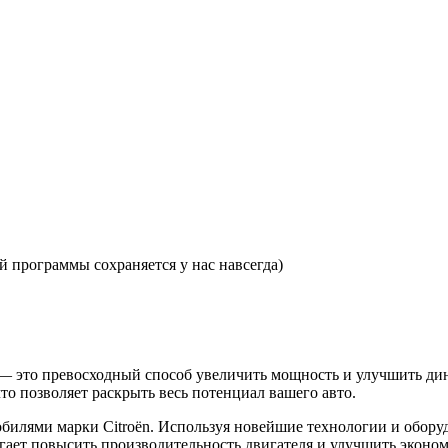
 программы сохраняется у нас навсегда)
с. — это превосходный способ увеличить мощность и улучшить 
то позволяет раскрыть весь потенциал вашего авто.
илями марки Citroën. Используя новейшие технологии и обору
огает повысить производительность двигателя и улучшить эконо