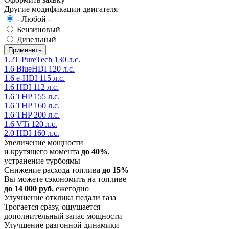
Другие модификации двигателя
- Любой -
Бензиновый
Дизельный
1.2T PureTech 130 л.с.
1.6 BlueHDI 120 л.с.
1.6 e-HDI 115 л.с.
1.6 HDI 112 л.с.
1.6 THP 155 л.с.
1.6 THP 160 л.с.
1.6 THP 200 л.с.
1.6 VTi 120 л.с.
2.0 HDI 160 л.с.
Увеличение мощности
и крутящего момента
до 40%
,
устранение турбоямы
Снижение расхода топлива
до 15%
Вы можете сэкономить на топливе
до 14 000 руб.
ежегодно
Улучшение отклика педали газа
Трогается сразу, ощущается
дополнительный запас мощности
Улучшение разгонной динамики