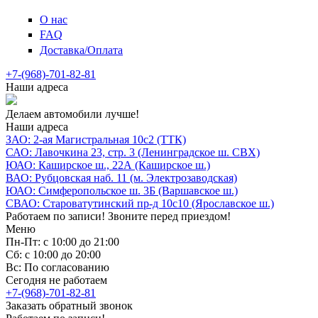
О нас
FAQ
Доставка/Оплата
+7-(968)-701-82-81
Наши адреса
Делаем автомобили лучше!
Наши адреса
ЗАО: 2-ая Магистральная 10с2 (ТТК)
САО: Лавочкина 23, стр. 3 (Ленинградское ш. СВХ)
ЮАО: Каширское ш., 22А (Каширское ш.)
ВАО: Рубцовская наб. 11 (м. Электрозаводская)
ЮАО: Симферопольское ш. 3Б (Варшавское ш.)
СВАО: Староватутинский пр-д 10с10 (Ярославское ш.)
Работаем по записи! Звоните перед приездом!
Меню
Пн-Пт: с 10:00 до 21:00
Сб: с 10:00 до 20:00
Вс: По согласованию
Сегодня не работаем
+7-(968)-701-82-81
Заказать обратный звонок