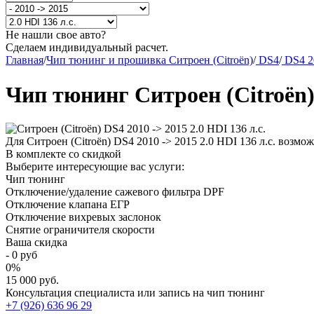
Не нашли свое авто?
Сделаем индивидуальный расчет.
Главная
/
Чип тюнинг и прошивка Ситроен (Citroën)
/
DS4
/
DS4 2
Чип тюнинг Ситроен (Citroën) 
Для Ситроен (Citroën) DS4 2010 -> 2015 2.0 HDI 136 л.с. возм
В комплекте со скидкой
Выберите интересующие вас услуги:
Чип тюнинг
Отключение/удаление сажевого фильтра DPF
Отключение клапана ЕГР
Отключение вихревых заслонок
Снятие ограничителя скорости
Ваша скидка
-
0
руб
0
%
15 000 руб.
Консультация специалиста или запись на чип тюнинг
+7 (926) 636 96 29