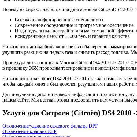
Почему выбирают нас для чипа двигателя на CitroënDS4 2010 ->
Высококвалифицированные специалисты
Современное оборудование и программное обеспечение
Индивидуальные настройки для максимальной эффектив
Конкурентные цены от 15000 руб. и гарантия качества
Чип-тюнинг автомобиля включает в себя перепрограммирование
улучшить реакцию на педаль газа и снизить расход топлива.
Процедура чип-тюнинга в Москве CitroënDS4 2010 -> 20152.0 H
в прошивку ЭБУ, проводим тестирование и выполняем финальн
Чип-тюнинг для CitroënDS4 2010 -> 2015 также помогает улуч
чтобы каждый клиент был доволен результатом наших работ и 
Для получения дополнительной информации и записи на услугу
нашем сайте. Мы всегда готовы предоставить вам услуги высоч
Услуги для Ситроен (Citroën) DS4 2010 ->
Отключение/удаление сажевого фильтра DPF
Отключение клапана ЕГР
Отключение вихревых заслонок