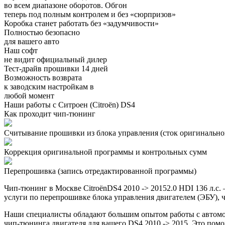
во всем диапазоне оборотов. Обгон
теперь под полным контролем и без «сюрпризов»
Коробка станет работать без «задумчивости»
Полностью безопасно
для вашего авто
Наш софт
не видит официальный дилер
Тест-драйв прошивки 14 дней
Возможность возврата
к заводским настройкам в
любой момент
Наши работы с Ситроен (Citroën) DS4
Как проходит чип-тюнинг
Считывание прошивки из блока управления (сток оригинальной
Коррекция оригинальной программы и контрольных сумм
Перепрошивка (запись отредактированной программы)
Чип-тюнинг в Москве CitroënDS4 2010 -> 20152.0 HDI 136 л.
услуги по перепрошивке блока управления двигателем (ЭБУ), ч
Наши специалисты обладают большим опытом работы с автомоб
чип-тюнинга двигателя для вашего DS4 2010 -> 2015. Это пом