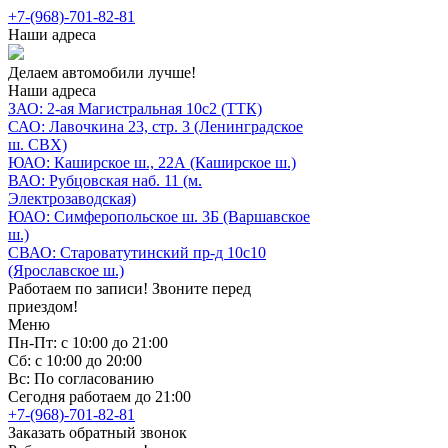
+7-(968)-701-82-81
Наши адреса
Делаем автомобили лучше!
Наши адреса
ЗАО: 2-ая Магистральная 10с2 (ТТК)
САО: Лавочкина 23, стр. 3 (Ленинградское
ш. СВХ)
ЮАО: Каширское ш., 22А (Каширское ш.)
ВАО: Рубцовская наб. 11 (м.
Электрозаводская)
ЮАО: Симферопольское ш. 3Б (Варшавское
ш.)
СВАО: Староватутинский пр-д 10с10
(Ярославское ш.)
Работаем по записи! Звоните перед
приездом!
Меню
Пн-Пт: с 10:00 до 21:00
Сб: с 10:00 до 20:00
Вс: По согласованию
Сегодня работаем до 21:00
+7-(968)-701-82-81
Заказать обратный звонок