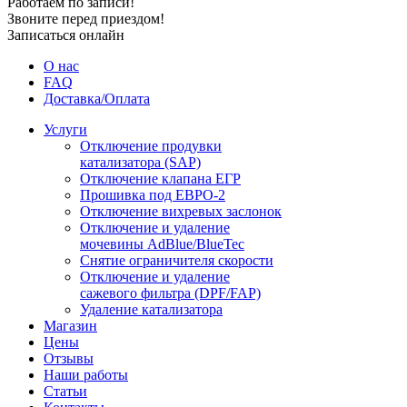
Работаем по записи!
Звоните перед приездом!
Записаться онлайн
О нас
FAQ
Доставка/Оплата
Услуги
Отключение продувки
катализатора (SAP)
Отключение клапана ЕГР
Прошивка под ЕВРО-2
Отключение вихревых заслонок
Отключение и удаление
мочевины AdBlue/BlueTec
Снятие ограничителя скорости
Отключение и удаление
сажевого фильтра (DPF/FAP)
Удаление катализатора
Магазин
Цены
Отзывы
Наши работы
Статьи