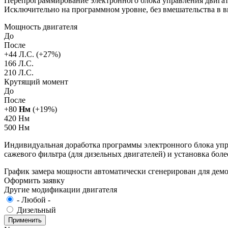
Перепрограммирование электронного блока управления двигат
Исключительно на программном уровне, без вмешательства в 
Мощность двигателя
До
После
+
44
Л.С. (+
27
%)
166 Л.С.
210 Л.С.
Крутящий момент
До
После
+
80
Нм
(+
19
%)
420 Нм
500 Нм
Индивидуальная доработка программы электронного блока упра
сажевого фильтра (для дизельных двигателей) и установка бол
График замера мощности автоматически сгенерирован для де
Оформить заявку
Другие модификации двигателя
- Любой -
Дизельный