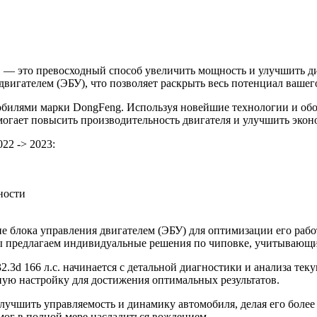
с. — это превосходный способ увеличить мощность и улучшить 
игателем (ЭБУ), что позволяет раскрыть весь потенциал вашего
билями марки DongFeng. Используя новейшие технологии и обо
омогает повысить производительность двигателя и улучшить экон
22 -> 2023:
ности
 блока управления двигателем (ЭБУ) для оптимизации его рабо
 Мы предлагаем индивидуальные решения по чиповке, учитывающ
.3d 166 л.с. начинается с детальной диагностики и анализа те
ую настройку для достижения оптимальных результатов.
улучшить управляемость и динамику автомобиля, делая его боле
мог в полной мере насладиться вождением.