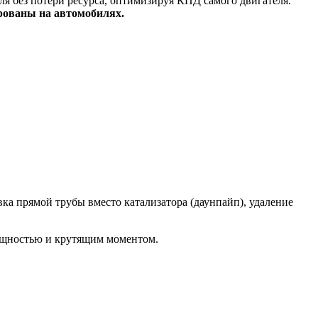
я без потери ресурса, оптимизируя КПД самого двигателя.
рованы на автомобилях.
а прямой трубы вместо катализатора (даунпайп), удаление
ощностью и крутящим моментом.