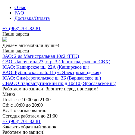
О нас
FAQ
Доставка/Оплата
+7-(968)-701-82-81
Наши адреса
Делаем автомобили лучше!
Наши адреса
ЗАО: 2-ая Магистральная 10с2 (ТТК)
САО: Лавочкина 23, стр. 3 (Ленинградское ш. СВХ)
ЮАО: Каширское ш., 22А (Каширское ш.)
ВАО: Рубцовская наб. 11 (м. Электрозаводская)
ЮАО: Симферопольское ш. 3Б (Варшавское ш.)
СВАО: Староватутинский пр-д 10с10 (Ярославское ш.)
Работаем по записи! Звоните перед приездом!
Меню
Пн-Пт: с 10:00 до 21:00
Сб: с 10:00 до 20:00
Вс: По согласованию
Сегодня работаем до 21:00
+7-(968)-701-82-81
Заказать обратный звонок
Работаем по записи!