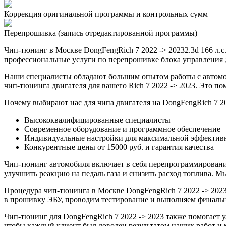
Коррекция оригинальной программы и контрольных сумм
Перепрошивка (запись отредактированной программы)
Чип-тюнинг в Москве DongFengRich 7 2022 -> 20232.3d 166 л.
профессиональные услуги по перепрошивке блока управления дв
Наши специалисты обладают большим опытом работы с автомо
чип-тюнинга двигателя для вашего Rich 7 2022 -> 2023. Это п
Почему выбирают нас для чипа двигателя на DongFengRich 7 20
Высококвалифицированные специалисты
Современное оборудование и программное обеспечение
Индивидуальные настройки для максимальной эффектив
Конкурентные цены от 15000 руб. и гарантия качества
Чип-тюнинг автомобиля включает в себя перепрограммирование
улучшить реакцию на педаль газа и снизить расход топлива.
Процедура чип-тюнинга в Москве DongFengRich 7 2022 -> 20232
в прошивку ЭБУ, проводим тестирование и выполняем финальн
Чип-тюнинг для DongFengRich 7 2022 -> 2023 также помогает 
чтобы каждый клиент был доволен результатом наших работ и 