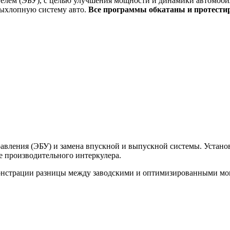
елем (ЭБУ), с целью улучшения мощности и динамики автомобил
выхлопную систему авто.
Все программы обкатаны и протести
вления (ЭБУ) и замена впускной и выпускной системы. Установк
ее производительного интеркулера.
монстрации разницы между заводскими и оптимизированными м