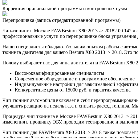
Коррекция оригинальной программы и контрольных сумм
Перепрошивка (запись отредактированной программы)
Чип-тюнинг в Москве FAWBesturn X80 2013 -> 20182.0 i 142 л
профессиональные услуги по перепрошивке блока управления дв
Наши специалисты обладают большим опытом работы с автомо
тюнинга двигателя для вашего Besturn X80 2013 -> 2018. Это 
Почему выбирают нас для чипа двигателя на FAWBesturn X80 2
Высококвалифицированные специалисты
Современное оборудование и программное обеспечение
Индивидуальные настройки для максимальной эффектив
Конкурентные цены от 15000 руб. и гарантия качества
Чип-тюнинг автомобиля включает в себя перепрограммирование
улучшить реакцию на педаль газа и снизить расход топлива.
Процедура чип-тюнинга в Москве FAWBesturn X80 2013 -> 20182
изменения в прошивку ЭБУ, проводим тестирование и выполня
Чип-тюнинг для FAWBesturn X80 2013 -> 2018 также помогает 
чтобы каждый клиент был доволен результатом наших работ и 