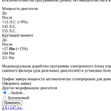
Исключительно на программном уровне, без вмешательства в 
Мощность двигателя
До
После
+
13
Л.С. (+
9
%)
142 Л.С.
155 Л.С.
Крутящий момент
До
После
+
27
Нм
(+
15
%)
184 Нм
211 Нм
Индивидуальная доработка программы электронного блока упра
сажевого фильтра (для дизельных двигателей) и установка бол
График замера мощности автоматически сгенерирован для де
Оформить заявку
Другие модификации двигателя
- Любой -
Бензиновый
2.0 i 147 л.с.