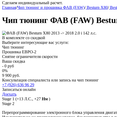
Сделаем индивидуальный расчет.
Главная
/
Чип тюнинг и прошивка ФАВ (FAW)
/
Besturn X80
/
Best
Чип тюнинг ФАВ (FAW) Besturn 
В комплекте со скидкой
Выберите интересующие вас услуги:
Чип тюнинг
Прошивка ЕВРО-2
Снятие ограничителя скорости
Ваша скидка
-
0
руб
0
%
9 900 руб.
Консультация специалиста или запись на чип тюнинг
+7 (926) 636 96 29
Записаться онлайн
Доехать
Stage 1
(+13 Л.С., +27
Нм
)
Stage 2
Перепрограммирование электронного блока управления двигат