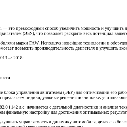
.с. — это превосходный способ увеличить мощность и улучшить
игателем (ЭБУ), что позволяет раскрыть весь потенциал вашего
билями марки FAW. Используя новейшие технологии и оборудов
помогает повысить производительность двигателя и улучшить эко
013 -> 2018:
ности
 блока управления двигателем (ЭБУ) для оптимизации его рабо
 Мы предлагаем индивидуальные решения по чиповке, учитывающ
.0 i 142 л.с. начинается с детальной диагностики и анализа те
ем финальную настройку для достижения оптимальных результа
улучшить управляемость и динамику автомобиля, делая его боле
мог в полной мере насладиться вождением.