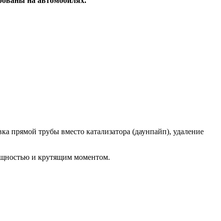
рованы на автомобилях.
а прямой трубы вместо катализатора (даунпайп), удаление
ощностью и крутящим моментом.