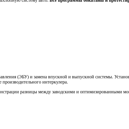
выхлопную систему авто.
Все программы обкатаны и протести
вления (ЭБУ) и замена впускной и выпускной системы. Установк
ее производительного интеркулера.
монстрации разницы между заводскими и оптимизированными м