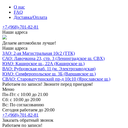
О нас
FAQ
Доставка/Оплата
+7-(968)-701-82-81
Наши адреса
Делаем автомобили лучше!
Наши адреса
ЗАО: 2-ая Магистральная 10с2 (ТТК)
САО: Лавочкина 23, стр. 3 (Ленинградское ш. СВХ)
ЮАО: Каширское ш., 22А (Каширское ш.)
ВАО: Рубцовская наб. 11 (м. Электрозаводская)
ЮАО: Симферопольское ш. 3Б (Варшавское ш.)
СВАО: Староватутинский пр-д 10с10 (Ярославское ш.)
Работаем по записи! Звоните перед приездом!
Меню
Пн-Пт: с 10:00 до 21:00
Сб: с 10:00 до 20:00
Вс: По согласованию
Сегодня работаем до 20:00
+7-(968)-701-82-81
Заказать обратный звонок
Работаем по записи!