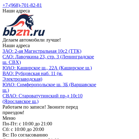
+7-(968)-701-82-81
Наши адреса
Делаем автомобили лучше!
Наши адреса
ЗАО: 2-ая Магистральная 10с2 (ТТК)
САО: Лавочкина 23, стр. 3 (Ленинградское
ш. СВХ)
ЮАО: Каширское ш., 22А (Каширское ш.)
ВАО: Рубцовская наб. 11 (м.
Электрозаводская)
ЮАО: Симферопольское ш. 3Б (Варшавское
ш.)
СВАО: Староватутинский пр-д 10с10
(Ярославское ш.)
Работаем по записи! Звоните перед
приездом!
Меню
Пн-Пт: с 10:00 до 21:00
Сб: с 10:00 до 20:00
Вс: По согласованию