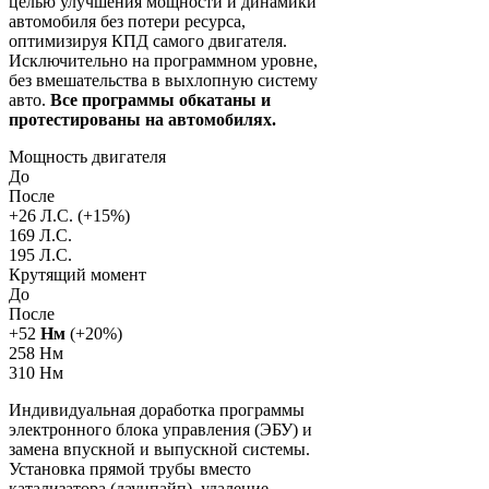
целью улучшения мощности и динамики
автомобиля без потери ресурса,
оптимизируя КПД самого двигателя.
Исключительно на программном уровне,
без вмешательства в выхлопную систему
авто.
Все программы обкатаны и
протестированы на автомобилях.
Мощность двигателя
До
После
+
26
Л.С. (+
15
%)
169 Л.С.
195 Л.С.
Крутящий момент
До
После
+
52
Нм
(+
20
%)
258 Нм
310 Нм
Индивидуальная доработка программы
электронного блока управления (ЭБУ) и
замена впускной и выпускной системы.
Установка прямой трубы вместо
катализатора (даунпайп), удаление