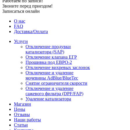
Работаем по записи!
Звоните перед приездом!
Записаться онлайн
О нас
FAQ
Доставка/Оплата
Услуги
Отключение продувки
катализатора (SAP)
Отключение клапана ЕГР
Прошивка под ЕВРО-2
Отключение вихревых заслонок
Отключение и удаление
мочевины AdBlue/BlueTec
Снятие ограничителя скорости
Отключение и удаление
сажевого фильтра (DPF/FAP)
Удаление катализатора
Магазин
Цены
Отзывы
Наши работы
Статьи