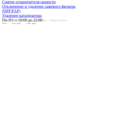
Снятие ограничителя скорости
Отключение и удаление сажевого фильтра
(DPF/FAP)
Удаление катализатора
Пн-Пт: с 10:00 до 22:00
БиБиЗоН на карте Москвы — Яндекс Карты
Сб: с 10:00 до 20:00
Вс: По согласованию
Сегодня работаем до 20:00
+7-(968)-701-82-81
Записаться онлайн
Copyright © 2008-2026, ООО “БиБиЗон”.
Все права защищены.
Все товарные знаки, перечисленные на
сайте, являются собственностью их
владельцев
и размещены в информационных целях.
Отзывы
Наши работы
Контакты
+7-(968)-701-82-81