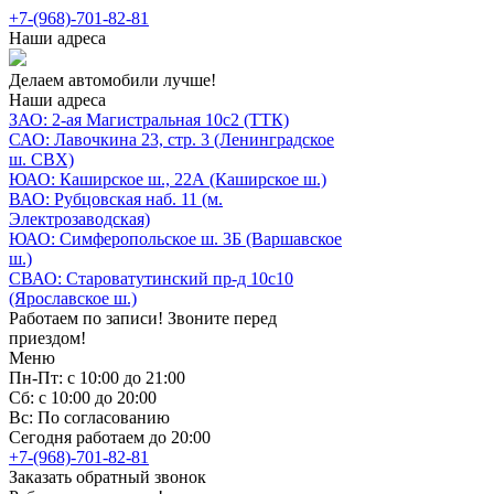
+7-(968)-701-82-81
Наши адреса
Делаем автомобили лучше!
Наши адреса
ЗАО: 2-ая Магистральная 10с2 (ТТК)
САО: Лавочкина 23, стр. 3 (Ленинградское
ш. СВХ)
ЮАО: Каширское ш., 22А (Каширское ш.)
ВАО: Рубцовская наб. 11 (м.
Электрозаводская)
ЮАО: Симферопольское ш. 3Б (Варшавское
ш.)
СВАО: Староватутинский пр-д 10с10
(Ярославское ш.)
Работаем по записи! Звоните перед
приездом!
Меню
Пн-Пт: с 10:00 до 21:00
Сб: с 10:00 до 20:00
Вс: По согласованию
Сегодня работаем до 20:00
+7-(968)-701-82-81
Заказать обратный звонок