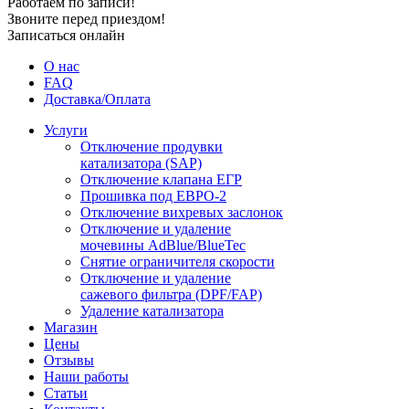
Работаем по записи!
Звоните перед приездом!
Записаться онлайн
О нас
FAQ
Доставка/Оплата
Услуги
Отключение продувки
катализатора (SAP)
Отключение клапана ЕГР
Прошивка под ЕВРО-2
Отключение вихревых заслонок
Отключение и удаление
мочевины AdBlue/BlueTec
Снятие ограничителя скорости
Отключение и удаление
сажевого фильтра (DPF/FAP)
Удаление катализатора
Магазин
Цены
Отзывы
Наши работы
Статьи