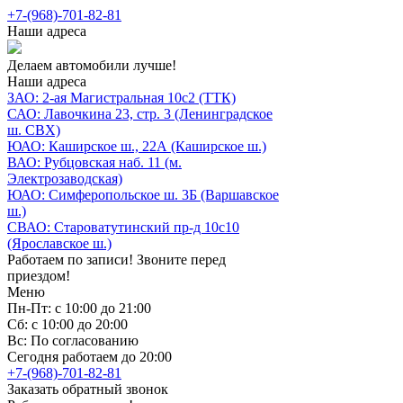
+7-(968)-701-82-81
Наши адреса
Делаем автомобили лучше!
Наши адреса
ЗАО: 2-ая Магистральная 10с2 (ТТК)
САО: Лавочкина 23, стр. 3 (Ленинградское
ш. СВХ)
ЮАО: Каширское ш., 22А (Каширское ш.)
ВАО: Рубцовская наб. 11 (м.
Электрозаводская)
ЮАО: Симферопольское ш. 3Б (Варшавское
ш.)
СВАО: Староватутинский пр-д 10с10
(Ярославское ш.)
Работаем по записи! Звоните перед
приездом!
Меню
Пн-Пт: с 10:00 до 21:00
Сб: с 10:00 до 20:00
Вс: По согласованию
Сегодня работаем до 20:00
+7-(968)-701-82-81
Заказать обратный звонок