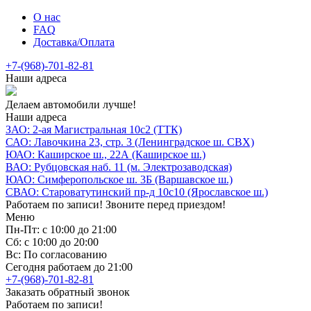
О нас
FAQ
Доставка/Оплата
+7-(968)-701-82-81
Наши адреса
Делаем автомобили лучше!
Наши адреса
ЗАО: 2-ая Магистральная 10с2 (ТТК)
САО: Лавочкина 23, стр. 3 (Ленинградское ш. СВХ)
ЮАО: Каширское ш., 22А (Каширское ш.)
ВАО: Рубцовская наб. 11 (м. Электрозаводская)
ЮАО: Симферопольское ш. 3Б (Варшавское ш.)
СВАО: Староватутинский пр-д 10с10 (Ярославское ш.)
Работаем по записи! Звоните перед приездом!
Меню
Пн-Пт: с 10:00 до 21:00
Сб: с 10:00 до 20:00
Вс: По согласованию
Сегодня работаем до 21:00
+7-(968)-701-82-81
Заказать обратный звонок
Работаем по записи!