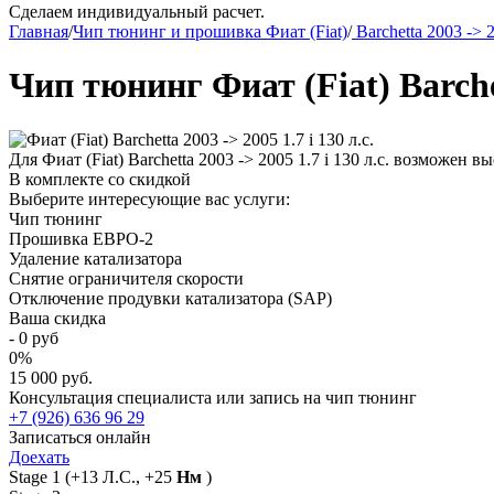
Сделаем индивидуальный расчет.
Главная
/
Чип тюнинг и прошивка Фиат (Fiat)
/
Barchetta 2003 -> 
Чип тюнинг Фиат (Fiat) Barchet
Для Фиат (Fiat) Barchetta 2003 -> 2005 1.7 i 130 л.с. возможен
В комплекте со скидкой
Выберите интересующие вас услуги:
Чип тюнинг
Прошивка ЕВРО-2
Удаление катализатора
Снятие ограничителя скорости
Отключение продувки катализатора (SAP)
Ваша скидка
-
0
руб
0
%
15 000 руб.
Консультация специалиста или запись на чип тюнинг
+7 (926) 636 96 29
Записаться онлайн
Доехать
Stage 1
(+13 Л.С., +25
Нм
)