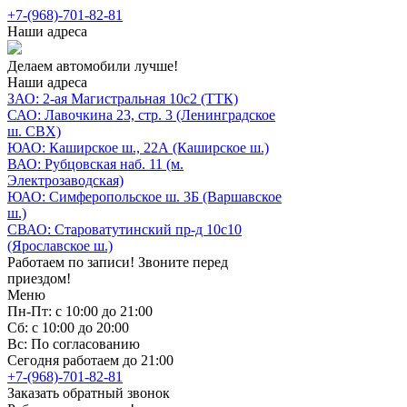
+7-(968)-701-82-81
Наши адреса
Делаем автомобили лучше!
Наши адреса
ЗАО: 2-ая Магистральная 10с2 (ТТК)
САО: Лавочкина 23, стр. 3 (Ленинградское
ш. СВХ)
ЮАО: Каширское ш., 22А (Каширское ш.)
ВАО: Рубцовская наб. 11 (м.
Электрозаводская)
ЮАО: Симферопольское ш. 3Б (Варшавское
ш.)
СВАО: Староватутинский пр-д 10с10
(Ярославское ш.)
Работаем по записи! Звоните перед
приездом!
Меню
Пн-Пт: с 10:00 до 21:00
Сб: с 10:00 до 20:00
Вс: По согласованию
Сегодня работаем до 21:00
+7-(968)-701-82-81
Заказать обратный звонок