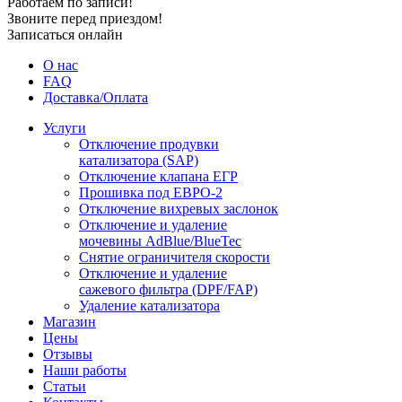
Работаем по записи!
Звоните перед приездом!
Записаться онлайн
О нас
FAQ
Доставка/Оплата
Услуги
Отключение продувки
катализатора (SAP)
Отключение клапана ЕГР
Прошивка под ЕВРО-2
Отключение вихревых заслонок
Отключение и удаление
мочевины AdBlue/BlueTec
Снятие ограничителя скорости
Отключение и удаление
сажевого фильтра (DPF/FAP)
Удаление катализатора
Магазин
Цены
Отзывы
Наши работы
Статьи