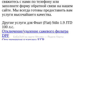
свяжитесь с нами по телефону или
заполните форму обратной связи на нашем
сайте. Мы всегда готовы предоставить вам
услуги высочайшего качества.
Другие услуги для Фиат (Fiat) Stilo 1.9 JTD
100 л.с.
Отключение/удаление сажевого фильтра
DPF
БиБиЗоН на карте Москвы — Яндекс Карты
Отключение клапана ЕГР
Отключение вихревых заслонок
Снятие ограничителя скорости
Отзывы