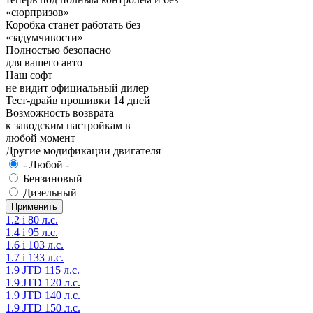
«сюрпризов»
Коробка станет работать без
«задумчивости»
Полностью безопасно
для вашего авто
Наш софт
не видит официальный дилер
Тест-драйв прошивки 14 дней
Возможность возврата
к заводским настройкам в
любой момент
Другие модификации двигателя
- Любой -
Бензиновый
Дизельный
1.2 i 80 л.с.
1.4 i 95 л.с.
1.6 i 103 л.с.
1.7 i 133 л.с.
1.9 JTD 115 л.с.
1.9 JTD 120 л.с.
1.9 JTD 140 л.с.
1.9 JTD 150 л.с.