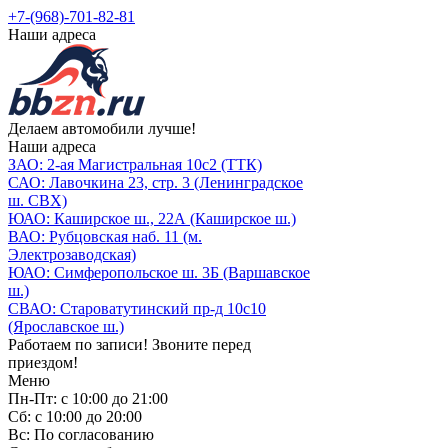
+7-(968)-701-82-81
Наши адреса
Делаем автомобили лучше!
Наши адреса
ЗАО: 2-ая Магистральная 10с2 (ТТК)
САО: Лавочкина 23, стр. 3 (Ленинградское
ш. СВХ)
ЮАО: Каширское ш., 22А (Каширское ш.)
ВАО: Рубцовская наб. 11 (м.
Электрозаводская)
ЮАО: Симферопольское ш. 3Б (Варшавское
ш.)
СВАО: Староватутинский пр-д 10с10
(Ярославское ш.)
Работаем по записи! Звоните перед
приездом!
Меню
Пн-Пт: с 10:00 до 21:00
Сб: с 10:00 до 20:00
Вс: По согласованию