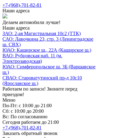
+7-(968)-701-82-81
Наши адреса
Делаем автомобили лучше!
Наши адреса
ЗАО: 2-ая Магистральная 10с2 (ТТК)
САО: Лавочкина 23, стр. 3 (Ленинградское
ш. СВХ)
ЮАО: Каширское ш., 22А (Каширское ш.)
ВАО: Рубцовская наб. 11 (м.
Электрозаводская)
ЮАО: Симферопольское ш. 3Б (Варшавское
ш.)
СВАО: Староватутинский пр-д 10с10
(Ярославское ш.)
Работаем по записи! Звоните перед
приездом!
Меню
Пн-Пт: с 10:00 до 21:00
Сб: с 10:00 до 20:00
Вс: По согласованию
Сегодня работаем до 21:00
+7-(968)-701-82-81
Заказать обратный звонок