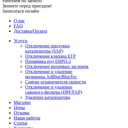
Работаем по записи!
Звоните перед приездом!
Записаться онлайн
О нас
FAQ
Доставка/Оплата
Услуги
Отключение продувки
катализатора (SAP)
Отключение клапана ЕГР
Прошивка под ЕВРО-2
Отключение вихревых заслонок
Отключение и удаление
мочевины AdBlue/BlueTec
Снятие ограничителя скорости
Отключение и удаление
сажевого фильтра (DPF/FAP)
Удаление катализатора
Магазин
Цены
Отзывы
Наши работы
Статьи