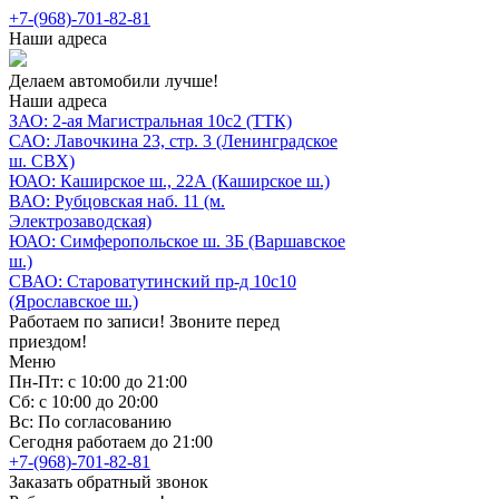
+7-(968)-701-82-81
Наши адреса
Делаем автомобили лучше!
Наши адреса
ЗАО: 2-ая Магистральная 10с2 (ТТК)
САО: Лавочкина 23, стр. 3 (Ленинградское
ш. СВХ)
ЮАО: Каширское ш., 22А (Каширское ш.)
ВАО: Рубцовская наб. 11 (м.
Электрозаводская)
ЮАО: Симферопольское ш. 3Б (Варшавское
ш.)
СВАО: Староватутинский пр-д 10с10
(Ярославское ш.)
Работаем по записи! Звоните перед
приездом!
Меню
Пн-Пт: с 10:00 до 21:00
Сб: с 10:00 до 20:00
Вс: По согласованию
Сегодня работаем до 21:00
+7-(968)-701-82-81
Заказать обратный звонок