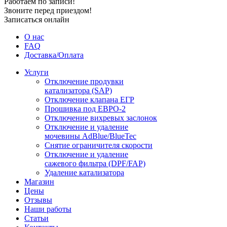
Работаем по записи!
Звоните перед приездом!
Записаться онлайн
О нас
FAQ
Доставка/Оплата
Услуги
Отключение продувки
катализатора (SAP)
Отключение клапана ЕГР
Прошивка под ЕВРО-2
Отключение вихревых заслонок
Отключение и удаление
мочевины AdBlue/BlueTec
Снятие ограничителя скорости
Отключение и удаление
сажевого фильтра (DPF/FAP)
Удаление катализатора
Магазин
Цены
Отзывы
Наши работы
Статьи