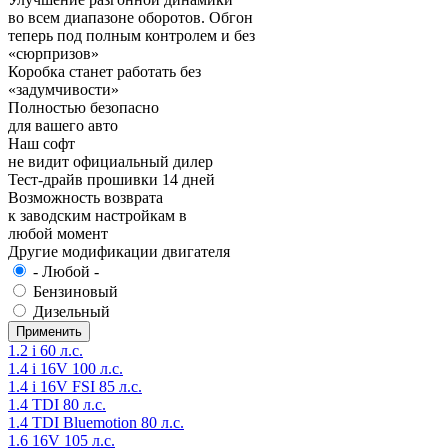
во всем диапазоне оборотов. Обгон
теперь под полным контролем и без
«сюрпризов»
Коробка станет работать без
«задумчивости»
Полностью безопасно
для вашего авто
Наш софт
не видит официальный дилер
Тест-драйв прошивки 14 дней
Возможность возврата
к заводским настройкам в
любой момент
Другие модификации двигателя
- Любой -
Бензиновый
Дизельный
1.2 i 60 л.с.
1.4 i 16V 100 л.с.
1.4 i 16V FSI 85 л.с.
1.4 TDI 80 л.с.
1.4 TDI Bluemotion 80 л.с.
1.6 16V 105 л.с.