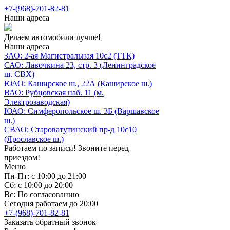
+7-(968)-701-82-81
Наши адреса
Делаем автомобили лучше!
Наши адреса
ЗАО: 2-ая Магистральная 10с2 (ТТК)
САО: Лавочкина 23, стр. 3 (Ленинградское
ш. СВХ)
ЮАО: Каширское ш., 22А (Каширское ш.)
ВАО: Рубцовская наб. 11 (м.
Электрозаводская)
ЮАО: Симферопольское ш. 3Б (Варшавское
ш.)
СВАО: Староватутинский пр-д 10с10
(Ярославское ш.)
Работаем по записи! Звоните перед
приездом!
Меню
Пн-Пт: с 10:00 до 21:00
Сб: с 10:00 до 20:00
Вс: По согласованию
Сегодня работаем до 20:00
+7-(968)-701-82-81
Заказать обратный звонок