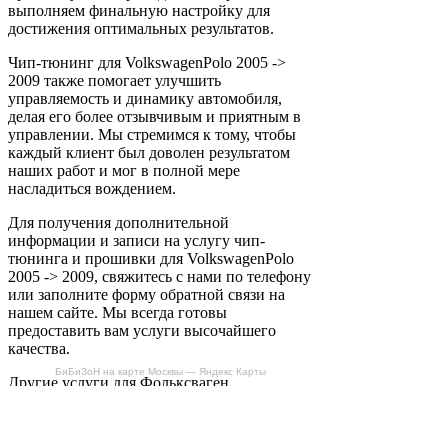
выполняем финальную настройку для
достижения оптимальных результатов.
Чип-тюнинг для VolkswagenPolo 2005 ->
2009 также помогает улучшить
управляемость и динамику автомобиля,
делая его более отзывчивым и приятным в
управлении. Мы стремимся к тому, чтобы
каждый клиент был доволен результатом
наших работ и мог в полной мере
насладиться вождением.
Для получения дополнительной
информации и записи на услугу чип-
тюнинга и прошивки для VolkswagenPolo
2005 -> 2009, свяжитесь с нами по телефону
или заполните форму обратной связи на
нашем сайте. Мы всегда готовы
предоставить вам услуги высочайшего
качества.
БиБиЗоН на карте Москвы — Яндекс Карты
Другие услуги для Фольксваген
(Volkswagen) Polo 2005 -> 2009 1.4 TDI 70
л.с.
Отключение/удаление сажевого фильтра