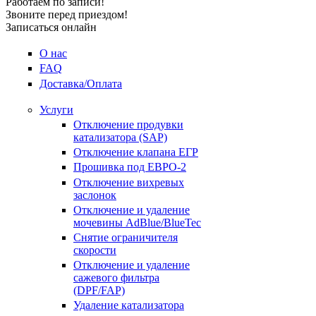
Работаем по записи!
Звоните перед приездом!
Записаться онлайн
О нас
FAQ
Доставка/Оплата
Услуги
Отключение продувки
катализатора (SAP)
Отключение клапана ЕГР
Прошивка под ЕВРО-2
Отключение вихревых
заслонок
Отключение и удаление
мочевины AdBlue/BlueTec
Снятие ограничителя
скорости
Отключение и удаление
сажевого фильтра
(DPF/FAP)
Удаление катализатора