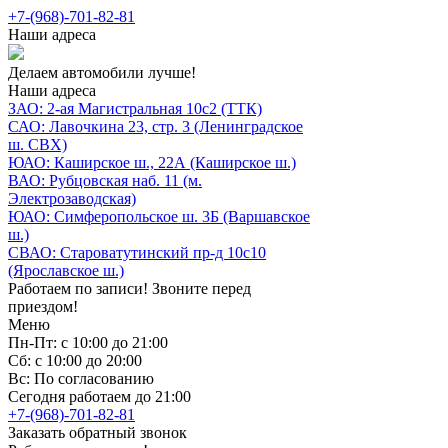
+7-(968)-701-82-81
Наши адреса
Делаем автомобили лучше!
Наши адреса
ЗАО: 2-ая Магистральная 10с2 (ТТК)
САО: Лавочкина 23, стр. 3 (Ленинградское
ш. СВХ)
ЮАО: Каширское ш., 22А (Каширское ш.)
ВАО: Рубцовская наб. 11 (м.
Электрозаводская)
ЮАО: Симферопольское ш. 3Б (Варшавское
ш.)
СВАО: Староватутинский пр-д 10с10
(Ярославское ш.)
Работаем по записи! Звоните перед
приездом!
Меню
Пн-Пт: с 10:00 до 21:00
Сб: с 10:00 до 20:00
Вс: По согласованию
Сегодня работаем до 21:00
+7-(968)-701-82-81
Заказать обратный звонок