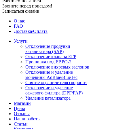
Работаем по записи!
Звоните перед приездом!
Записаться онлайн
О нас
FAQ
Доставка/Оплата
Услуги
Отключение продувки
катализатора (SAP)
Отключение клапана ЕГР
Прошивка под ЕВРО-2
Отключение вихревых заслонок
Отключение и удаление
мочевины AdBlue/BlueTec
Снятие ограничителя скорости
Отключение и удаление
сажевого фильтра (DPF/FAP)
Удаление катализатора
Магазин
Цены
Отзывы
Наши работы
Статьи