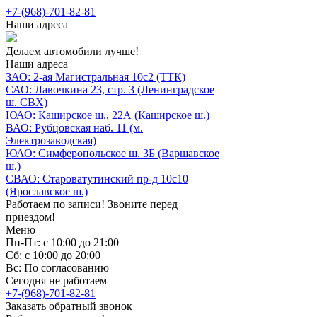
+7-(968)-701-82-81
Наши адреса
Делаем автомобили лучше!
Наши адреса
ЗАО: 2-ая Магистральная 10с2 (ТТК)
САО: Лавочкина 23, стр. 3 (Ленинградское
ш. СВХ)
ЮАО: Каширское ш., 22А (Каширское ш.)
ВАО: Рубцовская наб. 11 (м.
Электрозаводская)
ЮАО: Симферопольское ш. 3Б (Варшавское
ш.)
СВАО: Староватутинский пр-д 10с10
(Ярославское ш.)
Работаем по записи! Звоните перед
приездом!
Меню
Пн-Пт: с 10:00 до 21:00
Сб: с 10:00 до 20:00
Вс: По согласованию
Сегодня не работаем
+7-(968)-701-82-81
Заказать обратный звонок