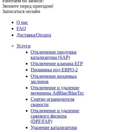
Работаем по записи!
Звоните перед приездом!
Записаться онлайн
О нас
FAQ
Доставка/Оплата
Услуги
Отключение продувки
катализатора (SAP)
Отключение клапана ЕГР
Прошивка под ЕВРО-2
Отключение вихревых
заслонок
Отключение и удаление
мочевины AdBlue/BlueTec
Снятие ограничителя
скорости
Отключение и удаление
сажевого фильтра
(DPF/FAP)
Удаление катализатора