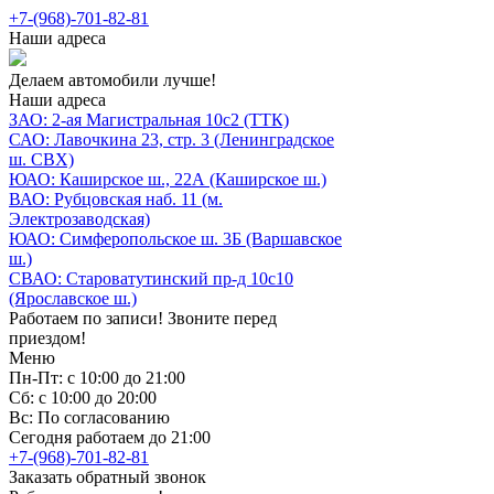
+7-(968)-701-82-81
Наши адреса
Делаем автомобили лучше!
Наши адреса
ЗАО: 2-ая Магистральная 10с2 (ТТК)
САО: Лавочкина 23, стр. 3 (Ленинградское
ш. СВХ)
ЮАО: Каширское ш., 22А (Каширское ш.)
ВАО: Рубцовская наб. 11 (м.
Электрозаводская)
ЮАО: Симферопольское ш. 3Б (Варшавское
ш.)
СВАО: Староватутинский пр-д 10с10
(Ярославское ш.)
Работаем по записи! Звоните перед
приездом!
Меню
Пн-Пт: с 10:00 до 21:00
Сб: с 10:00 до 20:00
Вс: По согласованию
Сегодня работаем до 21:00
+7-(968)-701-82-81
Заказать обратный звонок