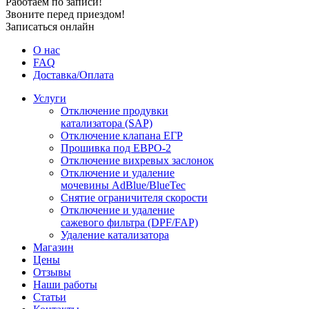
Работаем по записи!
Звоните перед приездом!
Записаться онлайн
О нас
FAQ
Доставка/Оплата
Услуги
Отключение продувки
катализатора (SAP)
Отключение клапана ЕГР
Прошивка под ЕВРО-2
Отключение вихревых заслонок
Отключение и удаление
мочевины AdBlue/BlueTec
Снятие ограничителя скорости
Отключение и удаление
сажевого фильтра (DPF/FAP)
Удаление катализатора
Магазин
Цены
Отзывы
Наши работы
Статьи