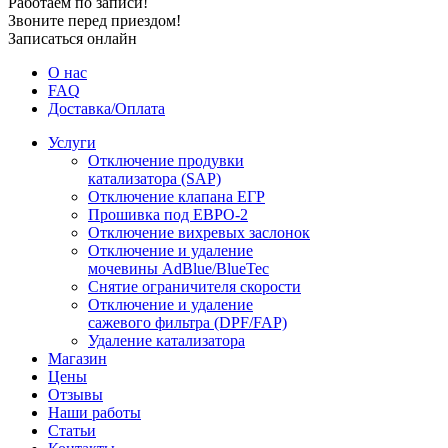
Работаем по записи!
Звоните перед приездом!
Записаться онлайн
О нас
FAQ
Доставка/Оплата
Услуги
Отключение продувки
катализатора (SAP)
Отключение клапана ЕГР
Прошивка под ЕВРО-2
Отключение вихревых заслонок
Отключение и удаление
мочевины AdBlue/BlueTec
Снятие ограничителя скорости
Отключение и удаление
сажевого фильтра (DPF/FAP)
Удаление катализатора
Магазин
Цены
Отзывы
Наши работы
Статьи