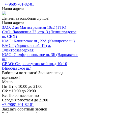
+7-(968)-701-82-81
Наши адреса
Делаем автомобили лучше!
Наши адреса
ЗАО: 2-ая Магистральная 10с2 (ТТК)
САО: Лавочкина 23, стр. 3 (Ленинградское
ш. СВХ)
ЮАО: Каширское ш., 22А (Каширское ш.)
ВАО: Рубцовская наб. 11 (м.
Электрозаводская)
ЮАО: Симферопольское ш. 3Б (Варшавское
ш.)
СВАО: Староватутинский пр-д 10с10
(Ярославское ш.)
Работаем по записи! Звоните перед
приездом!
Меню
Пн-Пт: с 10:00 до 21:00
Сб: с 10:00 до 20:00
Вс: По согласованию
Сегодня работаем до 21:00
+7-(968)-701-82-81
Заказать обратный звонок