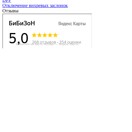
DPF
Отключение вихревых заслонок
Отзывы
БиБиЗоН на карте Москвы — Яндекс Карты
Делаем автомобили лучше!
Карта сайта
Конфиденциальность
Условия использования
Отключение продувки катализатора (SAP)
Отключение клапана ЕГР
Прошивка под ЕВРО-2
Отключение вихревых заслонок
Отключение и удаление мочевины
AdBlue/BlueTec