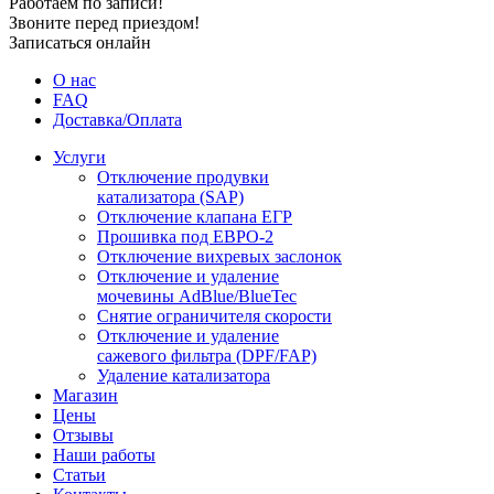
Работаем по записи!
Звоните перед приездом!
Записаться онлайн
О нас
FAQ
Доставка/Оплата
Услуги
Отключение продувки
катализатора (SAP)
Отключение клапана ЕГР
Прошивка под ЕВРО-2
Отключение вихревых заслонок
Отключение и удаление
мочевины AdBlue/BlueTec
Снятие ограничителя скорости
Отключение и удаление
сажевого фильтра (DPF/FAP)
Удаление катализатора
Магазин
Цены
Отзывы
Наши работы
Статьи