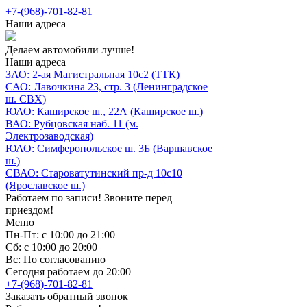
+7-(968)-701-82-81
Наши адреса
Делаем автомобили лучше!
Наши адреса
ЗАО: 2-ая Магистральная 10с2 (ТТК)
САО: Лавочкина 23, стр. 3 (Ленинградское
ш. СВХ)
ЮАО: Каширское ш., 22А (Каширское ш.)
ВАО: Рубцовская наб. 11 (м.
Электрозаводская)
ЮАО: Симферопольское ш. 3Б (Варшавское
ш.)
СВАО: Староватутинский пр-д 10с10
(Ярославское ш.)
Работаем по записи! Звоните перед
приездом!
Меню
Пн-Пт: с 10:00 до 21:00
Сб: с 10:00 до 20:00
Вс: По согласованию
Сегодня работаем до 20:00
+7-(968)-701-82-81
Заказать обратный звонок