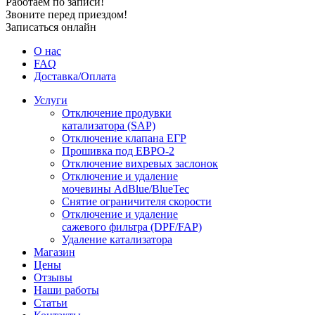
Работаем по записи!
Звоните перед приездом!
Записаться онлайн
О нас
FAQ
Доставка/Оплата
Услуги
Отключение продувки
катализатора (SAP)
Отключение клапана ЕГР
Прошивка под ЕВРО-2
Отключение вихревых заслонок
Отключение и удаление
мочевины AdBlue/BlueTec
Снятие ограничителя скорости
Отключение и удаление
сажевого фильтра (DPF/FAP)
Удаление катализатора
Магазин
Цены
Отзывы
Наши работы
Статьи