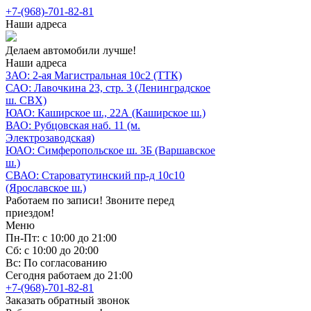
+7-(968)-701-82-81
Наши адреса
Делаем автомобили лучше!
Наши адреса
ЗАО: 2-ая Магистральная 10с2 (ТТК)
САО: Лавочкина 23, стр. 3 (Ленинградское
ш. СВХ)
ЮАО: Каширское ш., 22А (Каширское ш.)
ВАО: Рубцовская наб. 11 (м.
Электрозаводская)
ЮАО: Симферопольское ш. 3Б (Варшавское
ш.)
СВАО: Староватутинский пр-д 10с10
(Ярославское ш.)
Работаем по записи! Звоните перед
приездом!
Меню
Пн-Пт: с 10:00 до 21:00
Сб: с 10:00 до 20:00
Вс: По согласованию
Сегодня работаем до 21:00
+7-(968)-701-82-81
Заказать обратный звонок