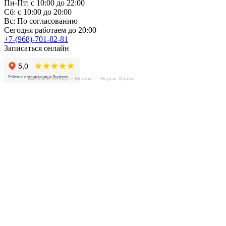
Пн-Пт: с 10:00 до 22:00
Сб: с 10:00 до 20:00
Вс: По согласованию
Сегодня работаем до 20:00
+7-(968)-701-82-81
Записаться онлайн
БиБиЗоН на карте Москвы — Яндекс Карты
Copyright © 2008-2026, ООО “БиБиЗон”.
Все права защищены.
Все товарные знаки, перечисленные на
сайте, являются собственностью их
владельцев
и размещены в информационных целях.
Отзывы
Наши работы
Контакты
+7-(968)-701-82-81
Записаться онлайн
Обратная связь