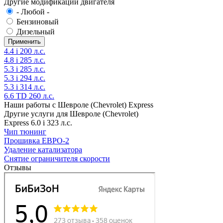
Другие модификации двигателя
- Любой -
Бензиновый
Дизельный
4.4 i 200 л.с.
4.8 i 285 л.с.
5.3 i 285 л.с.
5.3 i 294 л.с.
5.3 i 314 л.с.
6.6 TD 260 л.с.
Наши работы с Шевроле (Chevrolet) Express
Другие услуги для Шевроле (Chevrolet)
Express 6.0 i 323 л.с.
Чип тюнинг
Прошивка ЕВРО-2
Удаление катализатора
Снятие ограничителя скорости
Отзывы