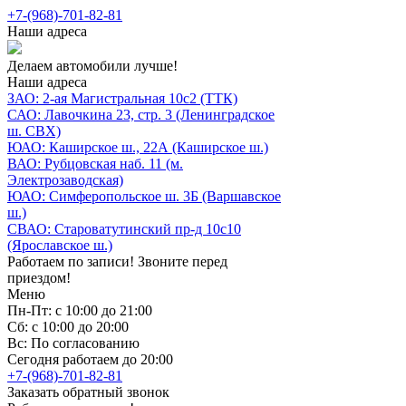
+7-(968)-701-82-81
Наши адреса
Делаем автомобили лучше!
Наши адреса
ЗАО: 2-ая Магистральная 10с2 (ТТК)
САО: Лавочкина 23, стр. 3 (Ленинградское
ш. СВХ)
ЮАО: Каширское ш., 22А (Каширское ш.)
ВАО: Рубцовская наб. 11 (м.
Электрозаводская)
ЮАО: Симферопольское ш. 3Б (Варшавское
ш.)
СВАО: Староватутинский пр-д 10с10
(Ярославское ш.)
Работаем по записи! Звоните перед
приездом!
Меню
Пн-Пт: с 10:00 до 21:00
Сб: с 10:00 до 20:00
Вс: По согласованию
Сегодня работаем до 20:00
+7-(968)-701-82-81
Заказать обратный звонок