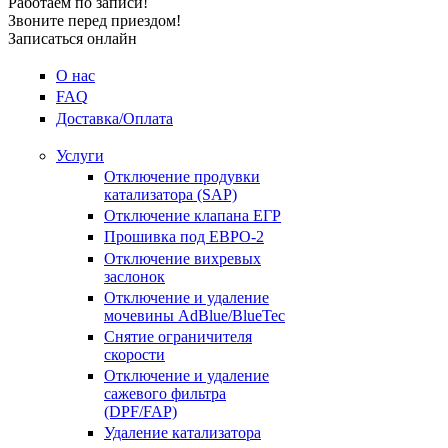
Работаем по записи!
Звоните перед приездом!
Записаться онлайн
О нас
FAQ
Доставка/Оплата
Услуги
Отключение продувки
катализатора (SAP)
Отключение клапана ЕГР
Прошивка под ЕВРО-2
Отключение вихревых
заслонок
Отключение и удаление
мочевины AdBlue/BlueTec
Снятие ограничителя
скорости
Отключение и удаление
сажевого фильтра
(DPF/FAP)
Удаление катализатора