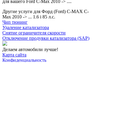
для вашего Ford C-Max 2010 -> ....
Другие услуги для Форд (Ford) C-MAX C-
Max 2010 -> ... 1.6 i 85 л.с.
Чип тюнинг
Удаление катализатора
Снятие ограничителя скорости
Отключение продувки катализатора (SAP)
Делаем автомобили лучше!
Карта сайта
Конфиденциальность
Условия использования
Отключение продувки катализатора (SAP)
Отключение клапана ЕГР
Прошивка под ЕВРО-2
Отключение вихревых заслонок
Отключение и удаление мочевины
AdBlue/BlueTec
Снятие ограничителя скорости
Отключение и удаление сажевого фильтра
(DPF/FAP)
Удаление катализатора
Пн-Пт: с 10:00 до 22:00
Сб: с 10:00 до 20:00