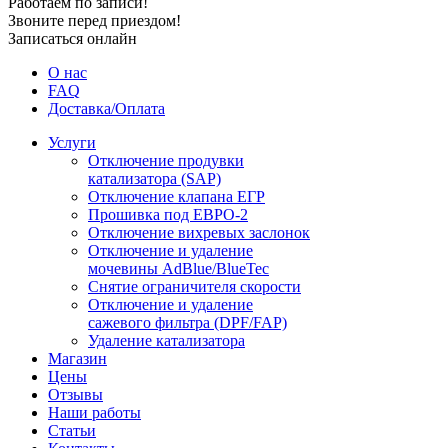
Работаем по записи!
Звоните перед приездом!
Записаться онлайн
О нас
FAQ
Доставка/Оплата
Услуги
Отключение продувки
катализатора (SAP)
Отключение клапана ЕГР
Прошивка под ЕВРО-2
Отключение вихревых заслонок
Отключение и удаление
мочевины AdBlue/BlueTec
Снятие ограничителя скорости
Отключение и удаление
сажевого фильтра (DPF/FAP)
Удаление катализатора
Магазин
Цены
Отзывы
Наши работы
Статьи