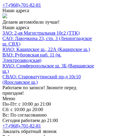
+7-(968)-701-82-81
Наши адреса
Делаем автомобили лучше!
Наши адреса
ЗАО: 2-ая Магистральная 10с2 (ТТК)
САО: Лавочкина 23, стр. 3 (Ленинградское
ш. СВХ)
ЮАО: Каширское ш., 22А (Каширское ш.)
ВАО: Рубцовская наб. 11 (м.
Электрозаводская)
ЮАО: Симферопольское ш. 3Б (Варшавское
ш.)
СВАО: Староватутинский пр-д 10с10
(Ярославское ш.)
Работаем по записи! Звоните перед
приездом!
Меню
Пн-Пт: с 10:00 до 21:00
Сб: с 10:00 до 20:00
Вс: По согласованию
Сегодня работаем до 21:00
+7-(968)-701-82-81
Заказать обратный звонок