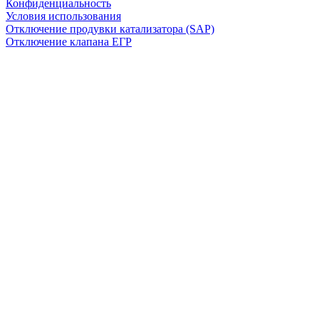
Конфиденциальность
Условия использования
Отключение продувки катализатора (SAP)
Отключение клапана ЕГР
Прошивка под ЕВРО-2
Отключение вихревых заслонок
Отключение и удаление мочевины
AdBlue/BlueTec
Снятие ограничителя скорости
Отключение и удаление сажевого фильтра
(DPF/FAP)
Удаление катализатора
Пн-Пт: с 10:00 до 22:00
Сб: с 10:00 до 20:00
Вс: По согласованию
Сегодня работаем до 22:00
+7-(968)-701-82-81
Записаться онлайн
Copyright © 2008-2026, ООО “БиБиЗон”.
Все права защищены.
Все товарные знаки, перечисленные на
сайте, являются собственностью их