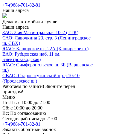
+7-(968)-701-82-81
Наши адреса
Делаем автомобили лучше!
Наши адреса
ЗАО: 2-ая Магистральная 10с2 (ТТК)
САО: Лавочкина 23, стр. 3 (Ленинградское
ш. СВХ)
ЮАО: Каширское ш., 22А (Каширское ш.)
ВАО: Рубцовская наб. 11 (м.
Электрозаводская)
ЮАО: Симферопольское ш. 3Б (Варшавское
ш.)
СВАО: Староватутинский пр-д 10с10
(Ярославское ш.)
Работаем по записи! Звоните перед
приездом!
Меню
Пн-Пт: с 10:00 до 21:00
Сб: с 10:00 до 20:00
Вс: По согласованию
Сегодня работаем до 21:00
+7-(968)-701-82-81
Заказать обратный звонок