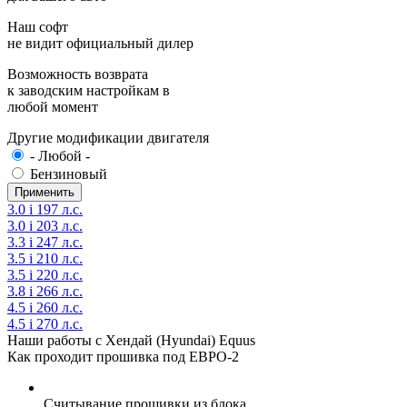
Наш софт
не видит официальный дилер
Возможность возврата
к заводским настройкам в
любой момент
Другие модификации двигателя
- Любой -
Бензиновый
3.0 i 197 л.с.
3.0 i 203 л.с.
3.3 i 247 л.с.
3.5 i 210 л.с.
3.5 i 220 л.с.
3.8 i 266 л.с.
4.5 i 260 л.с.
4.5 i 270 л.с.
Наши работы с Хендай (Hyundai) Equus
Как проходит прошивка под ЕВРО-2
Считывание прошивки из блока