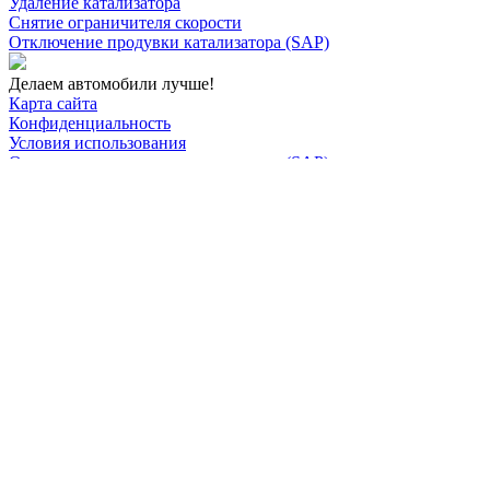
Удаление катализатора
Снятие ограничителя скорости
Отключение продувки катализатора (SAP)
Делаем автомобили лучше!
Карта сайта
Конфиденциальность
Условия использования
Отключение продувки катализатора (SAP)
Отключение клапана ЕГР
Прошивка под ЕВРО-2
Отключение вихревых заслонок
Отключение и удаление мочевины
AdBlue/BlueTec
Снятие ограничителя скорости
Отключение и удаление сажевого фильтра
(DPF/FAP)
Удаление катализатора
Пн-Пт: с 10:00 до 22:00
Сб: с 10:00 до 20:00
Вс: По согласованию
Сегодня работаем до 22:00
+7-(968)-701-82-81
Записаться онлайн