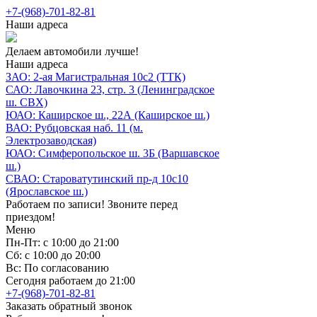
+7-(968)-701-82-81
Наши адреса
Делаем автомобили лучше!
Наши адреса
ЗАО: 2-ая Магистральная 10с2 (ТТК)
САО: Лавочкина 23, стр. 3 (Ленинградское
ш. СВХ)
ЮАО: Каширское ш., 22А (Каширское ш.)
ВАО: Рубцовская наб. 11 (м.
Электрозаводская)
ЮАО: Симферопольское ш. 3Б (Варшавское
ш.)
СВАО: Староватутинский пр-д 10с10
(Ярославское ш.)
Работаем по записи! Звоните перед
приездом!
Меню
Пн-Пт: с 10:00 до 21:00
Сб: с 10:00 до 20:00
Вс: По согласованию
Сегодня работаем до 21:00
+7-(968)-701-82-81
Заказать обратный звонок