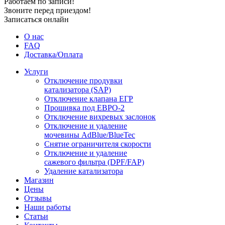
Работаем по записи!
Звоните перед приездом!
Записаться онлайн
О нас
FAQ
Доставка/Оплата
Услуги
Отключение продувки
катализатора (SAP)
Отключение клапана ЕГР
Прошивка под ЕВРО-2
Отключение вихревых заслонок
Отключение и удаление
мочевины AdBlue/BlueTec
Снятие ограничителя скорости
Отключение и удаление
сажевого фильтра (DPF/FAP)
Удаление катализатора
Магазин
Цены
Отзывы
Наши работы
Статьи