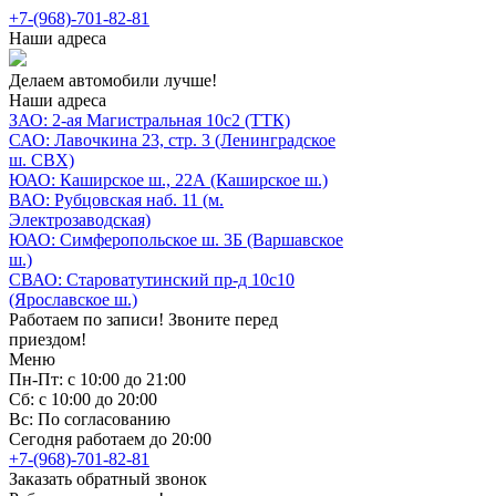
+7-(968)-701-82-81
Наши адреса
Делаем автомобили лучше!
Наши адреса
ЗАО: 2-ая Магистральная 10с2 (ТТК)
САО: Лавочкина 23, стр. 3 (Ленинградское
ш. СВХ)
ЮАО: Каширское ш., 22А (Каширское ш.)
ВАО: Рубцовская наб. 11 (м.
Электрозаводская)
ЮАО: Симферопольское ш. 3Б (Варшавское
ш.)
СВАО: Староватутинский пр-д 10с10
(Ярославское ш.)
Работаем по записи! Звоните перед
приездом!
Меню
Пн-Пт: с 10:00 до 21:00
Сб: с 10:00 до 20:00
Вс: По согласованию
Сегодня работаем до 20:00
+7-(968)-701-82-81
Заказать обратный звонок