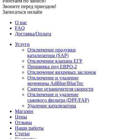
Работаем по записи!
Звоните перед приездом!
Записаться онлайн
О нас
FAQ
Доставка/Оплата
Услуги
Отключение продувки
катализатора (SAP)
Отключение клапана ЕГР
Прошивка под ЕВРО-2
Отключение вихревых заслонок
Отключение и удаление
мочевины AdBlue/BlueTec
Снятие ограничителя скорости
Отключение и удаление
сажевого фильтра (DPF/FAP)
Удаление катализатора
Магазин
Цены
Отзывы
Наши работы
Статьи