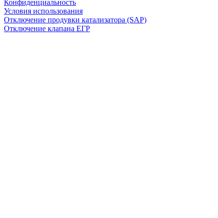
Конфиденциальность
Условия использования
Отключение продувки катализатора (SAP)
Отключение клапана ЕГР
Прошивка под ЕВРО-2
Отключение вихревых заслонок
Отключение и удаление мочевины
AdBlue/BlueTec
Снятие ограничителя скорости
Отключение и удаление сажевого фильтра
(DPF/FAP)
Удаление катализатора
Пн-Пт: с 10:00 до 22:00
Сб: с 10:00 до 20:00
Вс: По согласованию
Сегодня работаем до 20:00
+7-(968)-701-82-81
Записаться онлайн
Copyright © 2008-2026, ООО “БиБиЗон”.
Все права защищены.
Все товарные знаки, перечисленные на
сайте, являются собственностью их