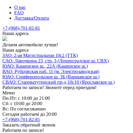
О нас
FAQ
Доставка/Оплата
+7-(968)-701-82-81
Наши адреса
Делаем автомобили лучше!
Наши адреса
ЗАО: 2-ая Магистральная 10с2 (ТТК)
САО: Лавочкина 23, стр. 3 (Ленинградское ш. СВХ)
ЮАО: Каширское ш., 22А (Каширское ш.)
ВАО: Рубцовская наб. 11 (м. Электрозаводская)
ЮАО: Симферопольское ш. 3Б (Варшавское ш.)
СВАО: Староватутинский пр-д 10с10 (Ярославское ш.)
Работаем по записи! Звоните перед приездом!
Меню
Пн-Пт: с 10:00 до 21:00
Сб: с 10:00 до 20:00
Вс: По согласованию
Сегодня работаем до 20:00
+7-(968)-701-82-81
Заказать обратный звонок
Работаем по записи!