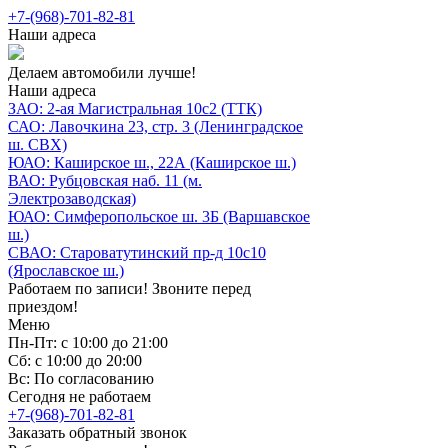
+7-(968)-701-82-81
Наши адреса
Делаем автомобили лучше!
Наши адреса
ЗАО: 2-ая Магистральная 10с2 (ТТК)
САО: Лавочкина 23, стр. 3 (Ленинградское
ш. СВХ)
ЮАО: Каширское ш., 22А (Каширское ш.)
ВАО: Рубцовская наб. 11 (м.
Электрозаводская)
ЮАО: Симферопольское ш. 3Б (Варшавское
ш.)
СВАО: Староватутинский пр-д 10с10
(Ярославское ш.)
Работаем по записи! Звоните перед
приездом!
Меню
Пн-Пт: с 10:00 до 21:00
Сб: с 10:00 до 20:00
Вс: По согласованию
Сегодня не работаем
+7-(968)-701-82-81
Заказать обратный звонок