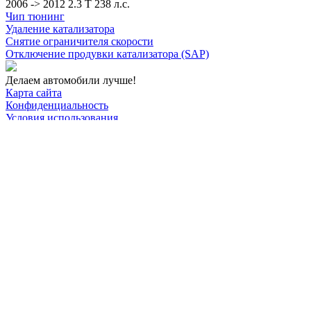
2006 -> 2012 2.3 T 238 л.с.
Чип тюнинг
Удаление катализатора
Снятие ограничителя скорости
Отключение продувки катализатора (SAP)
Делаем автомобили лучше!
Карта сайта
Конфиденциальность
Условия использования
Отключение продувки катализатора (SAP)
Отключение клапана ЕГР
Прошивка под ЕВРО-2
Отключение вихревых заслонок
Отключение и удаление мочевины
AdBlue/BlueTec
Снятие ограничителя скорости
Отключение и удаление сажевого фильтра
(DPF/FAP)
Удаление катализатора
Пн-Пт: с 10:00 до 22:00
Сб: с 10:00 до 20:00
Вс: По согласованию
Сегодня не работаем
+7-(968)-701-82-81