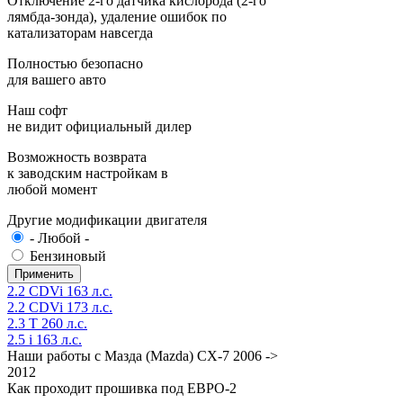
Отключение 2-го датчика кислорода (2-го
лямбда-зонда), удаление ошибок по
катализаторам навсегда
Полностью безопасно
для вашего авто
Наш софт
не видит официальный дилер
Возможность возврата
к заводским настройкам в
любой момент
Другие модификации двигателя
- Любой -
Бензиновый
2.2 CDVi 163 л.с.
2.2 CDVi 173 л.с.
2.3 T 260 л.с.
2.5 i 163 л.с.
Наши работы с Мазда (Mazda) CX-7 2006 ->
2012
Как проходит прошивка под ЕВРО-2