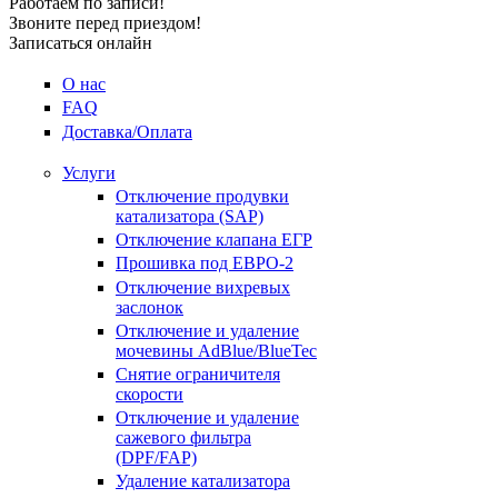
Работаем по записи!
Звоните перед приездом!
Записаться онлайн
О нас
FAQ
Доставка/Оплата
Услуги
Отключение продувки
катализатора (SAP)
Отключение клапана ЕГР
Прошивка под ЕВРО-2
Отключение вихревых
заслонок
Отключение и удаление
мочевины AdBlue/BlueTec
Снятие ограничителя
скорости
Отключение и удаление
сажевого фильтра
(DPF/FAP)
Удаление катализатора