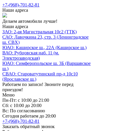
+7-(968)-701-82-81
Наши адреса
Делаем автомобили лучше!
Наши адреса
ЗАО: 2-ая Магистральная 10с2 (ТТК)
САО: Лавочкина 23, стр. 3 (Ленинградское
ш. СВХ)
ЮАО: Каширское ш., 22А (Каширское ш.)
ВАО: Рубцовская наб. 11 (м.
Электрозаводская)
ЮАО: Симферопольское ш. 3Б (Варшавское
ш.)
СВАО: Староватутинский пр-д 10с10
(Ярославское ш.)
Работаем по записи! Звоните перед
приездом!
Меню
Пн-Пт: с 10:00 до 21:00
Сб: с 10:00 до 20:00
Вс: По согласованию
Сегодня работаем до 20:00
+7-(968)-701-82-81
Заказать обратный звонок