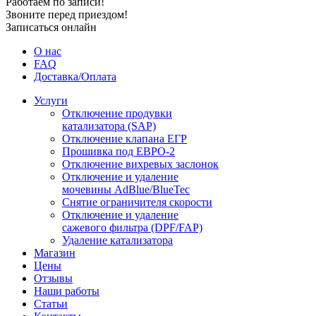
Работаем по записи!
Звоните перед приездом!
Записаться онлайн
О нас
FAQ
Доставка/Оплата
Услуги
Отключение продувки
катализатора (SAP)
Отключение клапана ЕГР
Прошивка под ЕВРО-2
Отключение вихревых заслонок
Отключение и удаление
мочевины AdBlue/BlueTec
Снятие ограничителя скорости
Отключение и удаление
сажевого фильтра (DPF/FAP)
Удаление катализатора
Магазин
Цены
Отзывы
Наши работы
Статьи