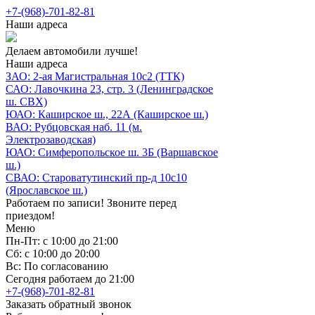
+7-(968)-701-82-81
Наши адреса
Делаем автомобили лучше!
Наши адреса
ЗАО: 2-ая Магистральная 10с2 (ТТК)
САО: Лавочкина 23, стр. 3 (Ленинградское
ш. СВХ)
ЮАО: Каширское ш., 22А (Каширское ш.)
ВАО: Рубцовская наб. 11 (м.
Электрозаводская)
ЮАО: Симферопольское ш. 3Б (Варшавское
ш.)
СВАО: Староватутинский пр-д 10с10
(Ярославское ш.)
Работаем по записи! Звоните перед
приездом!
Меню
Пн-Пт: с 10:00 до 21:00
Сб: с 10:00 до 20:00
Вс: По согласованию
Сегодня работаем до 21:00
+7-(968)-701-82-81
Заказать обратный звонок