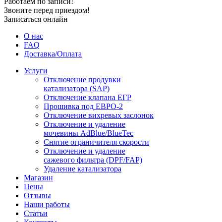
Работаем по записи!
Звоните перед приездом!
Записаться онлайн
О нас
FAQ
Доставка/Оплата
Услуги
Отключение продувки
катализатора (SAP)
Отключение клапана ЕГР
Прошивка под ЕВРО-2
Отключение вихревых заслонок
Отключение и удаление
мочевины AdBlue/BlueTec
Снятие ограничителя скорости
Отключение и удаление
сажевого фильтра (DPF/FAP)
Удаление катализатора
Магазин
Цены
Отзывы
Наши работы
Статьи