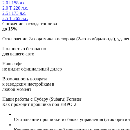
2.0 i 158 л.с.
2.0 T 220 л.с.
2.5 i 173 л.с.
2.5 T 265 л.с.
Снижение расхода топлива
до 15%
Отключение 2-го датчика кислорода (2-го лямбда-зонда), удале
Полностью безопасно
для вашего авто
Наш софт
не видит официальный дилер
Возможность возврата
к заводским настройкам в
любой момент
Наши работы с Субару (Subaru) Forester
Как проходит прошивка под ЕВРО-2
Считывание прошивки из блока управления (сток оригина
Коррекция оригинальной программы и контрольных сум