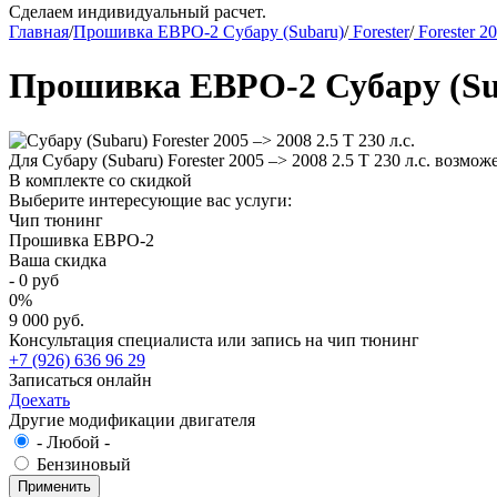
Сделаем индивидуальный расчет.
Главная
/
Прошивка ЕВРО-2 Субару (Subaru)
/
Forester
/
Forester 2
Прошивка ЕВРО-2 Субару (Subar
Для Субару (Subaru) Forester 2005 –> 2008 2.5 T 230 л.с. возм
В комплекте со скидкой
Выберите интересующие вас услуги:
Чип тюнинг
Прошивка ЕВРО-2
Ваша скидка
-
0
руб
0
%
9 000 руб.
Консультация специалиста или запись на чип тюнинг
+7 (926) 636 96 29
Записаться онлайн
Доехать
Другие модификации двигателя
- Любой -
Бензиновый