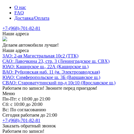
О нас
FAQ
Доставка/Оплата
+7-(968)-701-82-81
Наши адреса
Делаем автомобили лучше!
Наши адреса
ЗАО: 2-ая Магистральная 10с2 (ТТК)
САО: Лавочкина 23, стр. 3 (Ленинградское ш. СВХ)
ЮАО: Каширское ш., 22А (Каширское ш.)
ВАО: Рубцовская наб. 11 (м. Электрозаводская)
ЮАО: Симферопольское ш. 3Б (Варшавское ш.)
СВАО: Староватутинский пр-д 10с10 (Ярославское ш.)
Работаем по записи! Звоните перед приездом!
Меню
Пн-Пт: с 10:00 до 21:00
Сб: с 10:00 до 20:00
Вс: По согласованию
Сегодня работаем до 21:00
+7-(968)-701-82-81
Заказать обратный звонок
Работаем по записи!