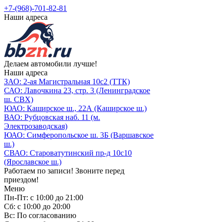
+7-(968)-701-82-81
Наши адреса
Делаем автомобили лучше!
Наши адреса
ЗАО: 2-ая Магистральная 10с2 (ТТК)
САО: Лавочкина 23, стр. 3 (Ленинградское
ш. СВХ)
ЮАО: Каширское ш., 22А (Каширское ш.)
ВАО: Рубцовская наб. 11 (м.
Электрозаводская)
ЮАО: Симферопольское ш. 3Б (Варшавское
ш.)
СВАО: Староватутинский пр-д 10с10
(Ярославское ш.)
Работаем по записи! Звоните перед
приездом!
Меню
Пн-Пт: с 10:00 до 21:00
Сб: с 10:00 до 20:00
Вс: По согласованию