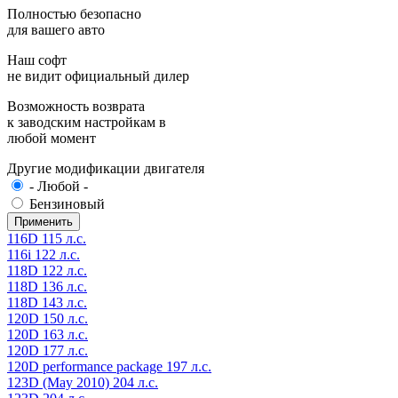
Полностью безопасно
для вашего авто
Наш софт
не видит официальный дилер
Возможность возврата
к заводским настройкам в
любой момент
Другие модификации двигателя
- Любой -
Бензиновый
116D 115 л.с.
116i 122 л.с.
118D 122 л.с.
118D 136 л.с.
118D 143 л.с.
120D 150 л.с.
120D 163 л.с.
120D 177 л.с.
120D performance package 197 л.с.
123D (May 2010) 204 л.с.