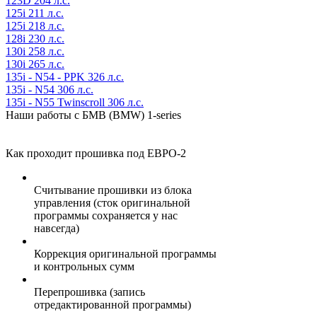
123D 204 л.с.
125i 211 л.с.
125i 218 л.с.
128i 230 л.с.
130i 258 л.с.
130i 265 л.с.
135i - N54 - PPK 326 л.с.
135i - N54 306 л.с.
135i - N55 Twinscroll 306 л.с.
Наши работы с БМВ (BMW) 1-series
Как проходит прошивка под ЕВРО-2
Считывание прошивки из блока
управления (сток оригинальной
программы сохраняется у нас
навсегда)
Коррекция оригинальной программы
и контрольных сумм
Перепрошивка (запись
отредактированной программы)