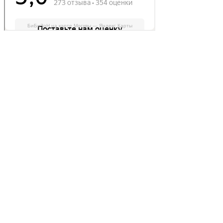
БиБиЗоН на карте Москвы — Яндекс Карты
Делаем автомобили лучше!
Карта сайта
Конфиденциальность
Условия использования
Отключение продувки катализатора (SAP)
Отключение клапана ЕГР
Прошивка под ЕВРО-2
Отключение вихревых заслонок
Отключение и удаление мочевины
AdBlue/BlueTec
Снятие ограничителя скорости
Отключение и удаление сажевого фильтра
(DPF/FAP)
Удаление катализатора
Пн-Пт: с 10:00 до 22:00
Сб: с 10:00 до 20:00
Вс: По согласованию