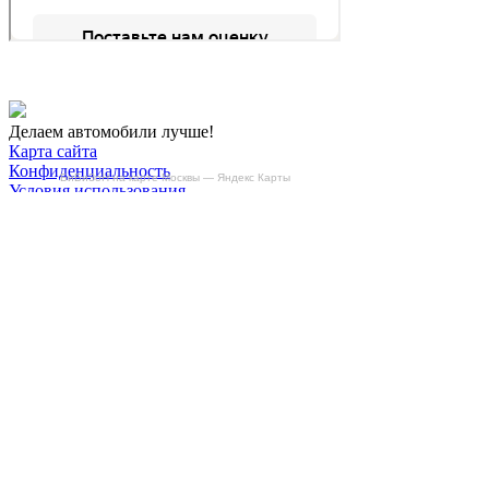
Делаем автомобили лучше!
Карта сайта
Конфиденциальность
БиБиЗоН на карте Москвы — Яндекс Карты
Условия использования
Отключение продувки катализатора (SAP)
Отключение клапана ЕГР
Прошивка под ЕВРО-2
Отключение вихревых заслонок
Отключение и удаление мочевины
AdBlue/BlueTec
Снятие ограничителя скорости
Отключение и удаление сажевого фильтра
(DPF/FAP)
Удаление катализатора
Пн-Пт: с 10:00 до 22:00
Сб: с 10:00 до 20:00
Вс: По согласованию
Сегодня не работаем
+7-(968)-701-82-81