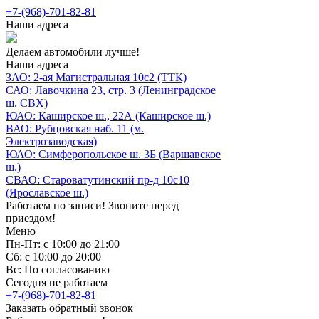
+7-(968)-701-82-81
Наши адреса
Делаем автомобили лучше!
Наши адреса
ЗАО: 2-ая Магистральная 10с2 (ТТК)
САО: Лавочкина 23, стр. 3 (Ленинградское
ш. СВХ)
ЮАО: Каширское ш., 22А (Каширское ш.)
ВАО: Рубцовская наб. 11 (м.
Электрозаводская)
ЮАО: Симферопольское ш. 3Б (Варшавское
ш.)
СВАО: Староватутинский пр-д 10с10
(Ярославское ш.)
Работаем по записи! Звоните перед
приездом!
Меню
Пн-Пт: с 10:00 до 21:00
Сб: с 10:00 до 20:00
Вс: По согласованию
Сегодня не работаем
+7-(968)-701-82-81
Заказать обратный звонок