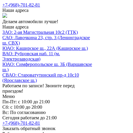
+7-(968)-701-82-81
Наши адреса
Делаем автомобили лучше!
Наши адреса
ЗАО: 2-ая Магистральная 10с2 (ТТК)
САО: Лавочкина 23, стр. 3 (Ленинградское
ш. СВХ)
ЮАО: Каширское ш., 22А (Каширское ш.)
ВАО: Рубцовская наб. 11 (м.
Электрозаводская)
ЮАО: Симферопольское ш. 3Б (Варшавское
ш.)
СВАО: Староватутинский пр-д 10с10
(Ярославское ш.)
Работаем по записи! Звоните перед
приездом!
Меню
Пн-Пт: с 10:00 до 21:00
Сб: с 10:00 до 20:00
Вс: По согласованию
Сегодня работаем до 21:00
+7-(968)-701-82-81
Заказать обратный звонок