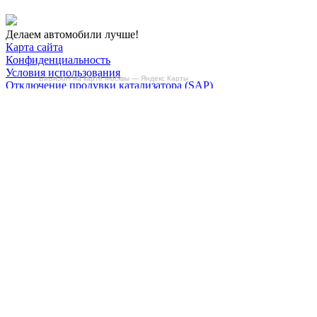
Делаем автомобили лучше!
Карта сайта
Конфиденциальность
Условия использования
БиБиЗоН на карте Москвы — Яндекс Карты
Отключение продувки катализатора (SAP)
Отключение клапана ЕГР
Прошивка под ЕВРО-2
Отключение вихревых заслонок
Отключение и удаление мочевины
AdBlue/BlueTec
Снятие ограничителя скорости
Отключение и удаление сажевого фильтра
(DPF/FAP)
Удаление катализатора
Пн-Пт: с 10:00 до 22:00
Сб: с 10:00 до 20:00
Вс: По согласованию
Сегодня работаем до 22:00
+7-(968)-701-82-81
Записаться онлайн