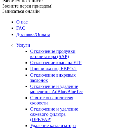
Работаем по записи!
Звоните перед приездом!
Записаться онлайн
О нас
FAQ
Доставка/Оплата
Услуги
Отключение продувки
катализатора (SAP)
Отключение клапана ЕГР
Прошивка под ЕВРО-2
Отключение вихревых
заслонок
Отключение и удаление
мочевины AdBlue/BlueTec
Снятие ограничителя
скорости
Отключение и удаление
сажевого фильтра
(DPF/FAP)
Удаление катализатора