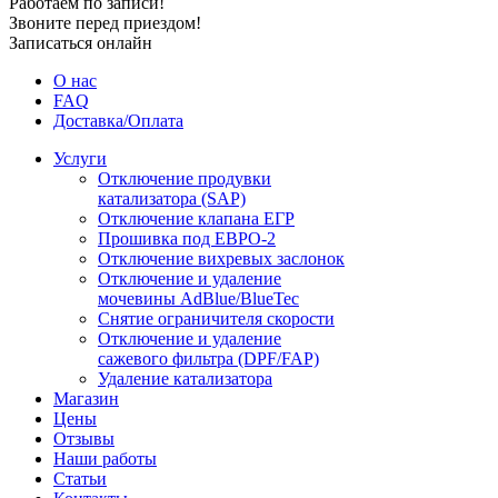
Работаем по записи!
Звоните перед приездом!
Записаться онлайн
О нас
FAQ
Доставка/Оплата
Услуги
Отключение продувки
катализатора (SAP)
Отключение клапана ЕГР
Прошивка под ЕВРО-2
Отключение вихревых заслонок
Отключение и удаление
мочевины AdBlue/BlueTec
Снятие ограничителя скорости
Отключение и удаление
сажевого фильтра (DPF/FAP)
Удаление катализатора
Магазин
Цены
Отзывы
Наши работы
Статьи