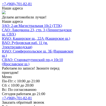
+7-(968)-701-82-81
Наши адреса
Делаем автомобили лучше!
Наши адреса
ЗАО: 2-ая Магистральная 10с2 (ТТК)
САО: Лавочкина 23, стр. 3 (Ленинградское
ш. СВХ)
ЮАО: Каширское ш., 22А (Каширское ш.)
ВАО: Рубцовская наб. 11 (м.
Электрозаводская)
ЮАО: Симферопольское ш. 3Б (Варшавское
ш.)
СВАО: Староватутинский пр-д 10с10
(Ярославское ш.)
Работаем по записи! Звоните перед
приездом!
Меню
Пн-Пт: с 10:00 до 21:00
Сб: с 10:00 до 20:00
Вс: По согласованию
Сегодня работаем до 21:00
+7-(968)-701-82-81
Заказать обратный звонок