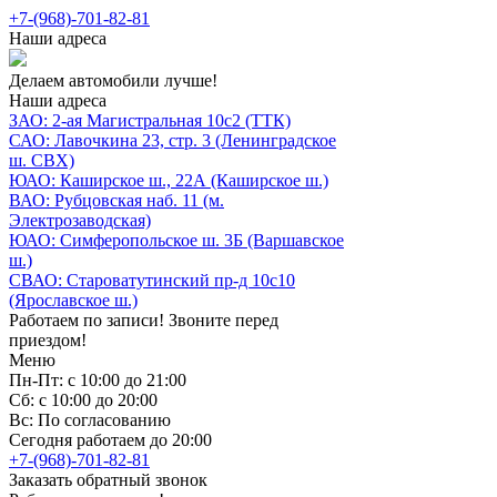
+7-(968)-701-82-81
Наши адреса
Делаем автомобили лучше!
Наши адреса
ЗАО: 2-ая Магистральная 10с2 (ТТК)
САО: Лавочкина 23, стр. 3 (Ленинградское
ш. СВХ)
ЮАО: Каширское ш., 22А (Каширское ш.)
ВАО: Рубцовская наб. 11 (м.
Электрозаводская)
ЮАО: Симферопольское ш. 3Б (Варшавское
ш.)
СВАО: Староватутинский пр-д 10с10
(Ярославское ш.)
Работаем по записи! Звоните перед
приездом!
Меню
Пн-Пт: с 10:00 до 21:00
Сб: с 10:00 до 20:00
Вс: По согласованию
Сегодня работаем до 20:00
+7-(968)-701-82-81
Заказать обратный звонок