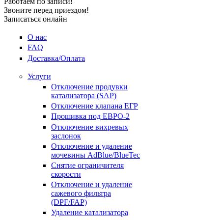
Работаем по записи!
Звоните перед приездом!
Записаться онлайн
О нас
FAQ
Доставка/Оплата
Услуги
Отключение продувки
катализатора (SAP)
Отключение клапана ЕГР
Прошивка под ЕВРО-2
Отключение вихревых
заслонок
Отключение и удаление
мочевины AdBlue/BlueTec
Снятие ограничителя
скорости
Отключение и удаление
сажевого фильтра
(DPF/FAP)
Удаление катализатора