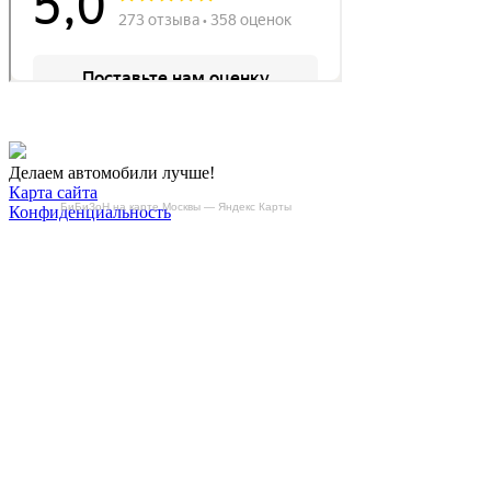
Делаем автомобили лучше!
Карта сайта
БиБиЗоН на карте Москвы — Яндекс Карты
Конфиденциальность
Условия использования
Отключение продувки катализатора (SAP)
Отключение клапана ЕГР
Прошивка под ЕВРО-2
Отключение вихревых заслонок
Отключение и удаление мочевины
AdBlue/BlueTec
Снятие ограничителя скорости
Отключение и удаление сажевого фильтра
(DPF/FAP)
Удаление катализатора
Пн-Пт: с 10:00 до 22:00
Сб: с 10:00 до 20:00
Вс: По согласованию