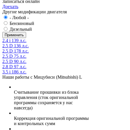
Записаться онлайн
Доехать
Другие модификации двигателя
- Любой -
Бензиновый
Дизельный
2.4 i 139 л.с.
2.5 D 136 л.с.
2.5 D 178 л.с.
2.5 D 75 л.с.
2.5 D 90 л.с.
2.8 D 97 л.с.
3.5 i 186 л.с.
Наши работы с Мицубиси (Mitsubishi) L
Считывание прошивки из блока
управления (сток оригинальной
программы сохраняется у нас
навсегда)
Коррекция оригинальной программы
и контрольных сумм