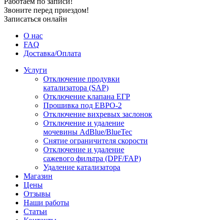
Работаем по записи!
Звоните перед приездом!
Записаться онлайн
О нас
FAQ
Доставка/Оплата
Услуги
Отключение продувки
катализатора (SAP)
Отключение клапана ЕГР
Прошивка под ЕВРО-2
Отключение вихревых заслонок
Отключение и удаление
мочевины AdBlue/BlueTec
Снятие ограничителя скорости
Отключение и удаление
сажевого фильтра (DPF/FAP)
Удаление катализатора
Магазин
Цены
Отзывы
Наши работы
Статьи