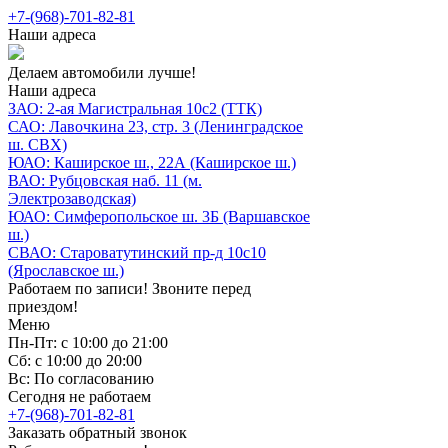
+7-(968)-701-82-81
Наши адреса
Делаем автомобили лучше!
Наши адреса
ЗАО: 2-ая Магистральная 10с2 (ТТК)
САО: Лавочкина 23, стр. 3 (Ленинградское
ш. СВХ)
ЮАО: Каширское ш., 22А (Каширское ш.)
ВАО: Рубцовская наб. 11 (м.
Электрозаводская)
ЮАО: Симферопольское ш. 3Б (Варшавское
ш.)
СВАО: Староватутинский пр-д 10с10
(Ярославское ш.)
Работаем по записи! Звоните перед
приездом!
Меню
Пн-Пт: с 10:00 до 21:00
Сб: с 10:00 до 20:00
Вс: По согласованию
Сегодня не работаем
+7-(968)-701-82-81
Заказать обратный звонок