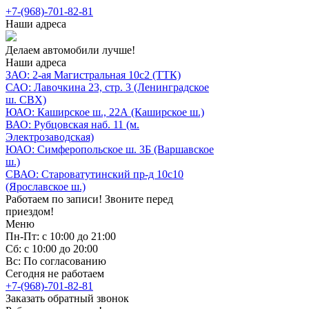
+7-(968)-701-82-81
Наши адреса
Делаем автомобили лучше!
Наши адреса
ЗАО: 2-ая Магистральная 10с2 (ТТК)
САО: Лавочкина 23, стр. 3 (Ленинградское
ш. СВХ)
ЮАО: Каширское ш., 22А (Каширское ш.)
ВАО: Рубцовская наб. 11 (м.
Электрозаводская)
ЮАО: Симферопольское ш. 3Б (Варшавское
ш.)
СВАО: Староватутинский пр-д 10с10
(Ярославское ш.)
Работаем по записи! Звоните перед
приездом!
Меню
Пн-Пт: с 10:00 до 21:00
Сб: с 10:00 до 20:00
Вс: По согласованию
Сегодня не работаем
+7-(968)-701-82-81
Заказать обратный звонок