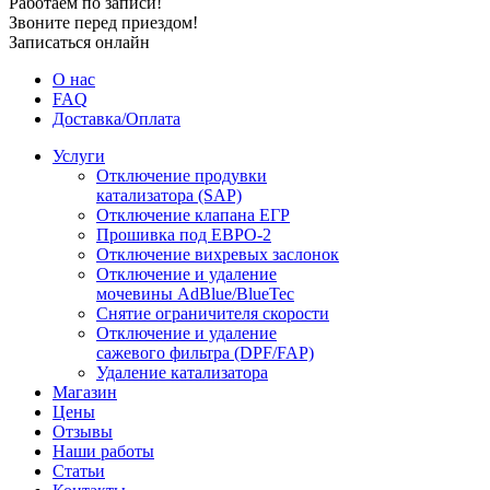
Работаем по записи!
Звоните перед приездом!
Записаться онлайн
О нас
FAQ
Доставка/Оплата
Услуги
Отключение продувки
катализатора (SAP)
Отключение клапана ЕГР
Прошивка под ЕВРО-2
Отключение вихревых заслонок
Отключение и удаление
мочевины AdBlue/BlueTec
Снятие ограничителя скорости
Отключение и удаление
сажевого фильтра (DPF/FAP)
Удаление катализатора
Магазин
Цены
Отзывы
Наши работы
Статьи