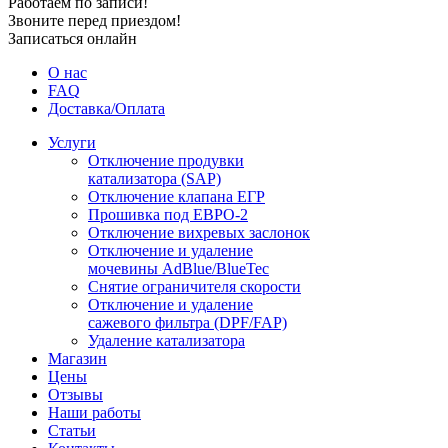
Работаем по записи!
Звоните перед приездом!
Записаться онлайн
О нас
FAQ
Доставка/Оплата
Услуги
Отключение продувки
катализатора (SAP)
Отключение клапана ЕГР
Прошивка под ЕВРО-2
Отключение вихревых заслонок
Отключение и удаление
мочевины AdBlue/BlueTec
Снятие ограничителя скорости
Отключение и удаление
сажевого фильтра (DPF/FAP)
Удаление катализатора
Магазин
Цены
Отзывы
Наши работы
Статьи