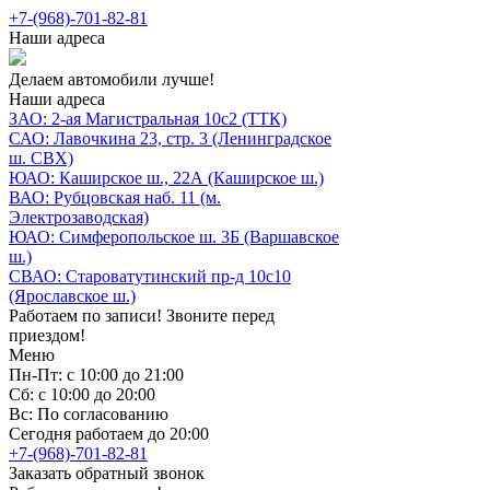
+7-(968)-701-82-81
Наши адреса
Делаем автомобили лучше!
Наши адреса
ЗАО: 2-ая Магистральная 10с2 (ТТК)
САО: Лавочкина 23, стр. 3 (Ленинградское
ш. СВХ)
ЮАО: Каширское ш., 22А (Каширское ш.)
ВАО: Рубцовская наб. 11 (м.
Электрозаводская)
ЮАО: Симферопольское ш. 3Б (Варшавское
ш.)
СВАО: Староватутинский пр-д 10с10
(Ярославское ш.)
Работаем по записи! Звоните перед
приездом!
Меню
Пн-Пт: с 10:00 до 21:00
Сб: с 10:00 до 20:00
Вс: По согласованию
Сегодня работаем до 20:00
+7-(968)-701-82-81
Заказать обратный звонок