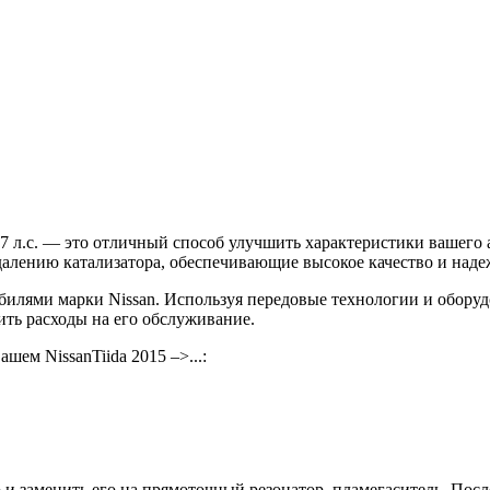
 117 л.с. — это отличный способ улучшить характеристики вашего
алению катализатора, обеспечивающие высокое качество и наде
лями марки Nissan. Используя передовые технологии и оборудов
ить расходы на его обслуживание.
шем NissanTiida 2015 –>...:
 и заменить его на прямоточный резонатор, пламегаситель. Пос