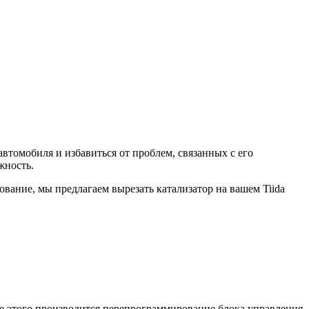
 автомобиля и избавиться от проблем, связанных с его
жность.
ание, мы предлагаем вырезать катализатор на вашем Tiida
ле этого производится перепрограммирование блока управления