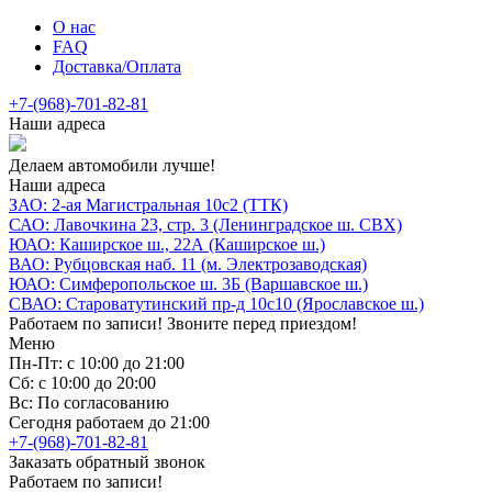
О нас
FAQ
Доставка/Оплата
+7-(968)-701-82-81
Наши адреса
Делаем автомобили лучше!
Наши адреса
ЗАО: 2-ая Магистральная 10с2 (ТТК)
САО: Лавочкина 23, стр. 3 (Ленинградское ш. СВХ)
ЮАО: Каширское ш., 22А (Каширское ш.)
ВАО: Рубцовская наб. 11 (м. Электрозаводская)
ЮАО: Симферопольское ш. 3Б (Варшавское ш.)
СВАО: Староватутинский пр-д 10с10 (Ярославское ш.)
Работаем по записи! Звоните перед приездом!
Меню
Пн-Пт: с 10:00 до 21:00
Сб: с 10:00 до 20:00
Вс: По согласованию
Сегодня работаем до 21:00
+7-(968)-701-82-81
Заказать обратный звонок
Работаем по записи!