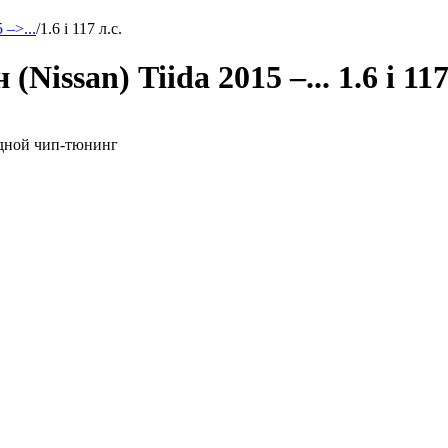
 –>...
/
1.6 i 117 л.с.
issan) Tiida 2015 –... 1.6 i 117
ездной чип-тюнинг