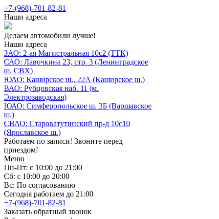
+7-(968)-701-82-81
Наши адреса
Делаем автомобили лучше!
Наши адреса
ЗАО: 2-ая Магистральная 10с2 (ТТК)
САО: Лавочкина 23, стр. 3 (Ленинградское
ш. СВХ)
ЮАО: Каширское ш., 22А (Каширское ш.)
ВАО: Рубцовская наб. 11 (м.
Электрозаводская)
ЮАО: Симферопольское ш. 3Б (Варшавское
ш.)
СВАО: Староватутинский пр-д 10с10
(Ярославское ш.)
Работаем по записи! Звоните перед
приездом!
Меню
Пн-Пт: с 10:00 до 21:00
Сб: с 10:00 до 20:00
Вс: По согласованию
Сегодня работаем до 21:00
+7-(968)-701-82-81
Заказать обратный звонок