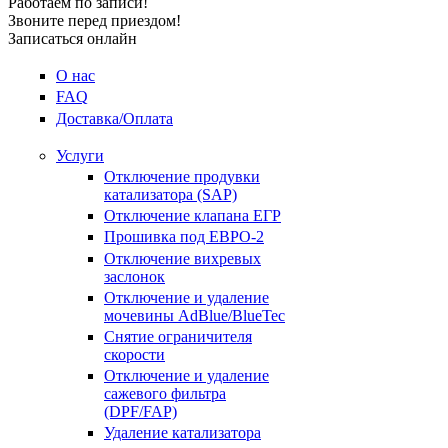
Работаем по записи!
Звоните перед приездом!
Записаться онлайн
О нас
FAQ
Доставка/Оплата
Услуги
Отключение продувки
катализатора (SAP)
Отключение клапана ЕГР
Прошивка под ЕВРО-2
Отключение вихревых
заслонок
Отключение и удаление
мочевины AdBlue/BlueTec
Снятие ограничителя
скорости
Отключение и удаление
сажевого фильтра
(DPF/FAP)
Удаление катализатора