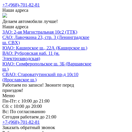
+7-(968)-701-82-81
Наши адреса
Делаем автомобили лучше!
Наши адреса
ЗАО: 2-ая Магистральная 10с2 (ТТК)
САО: Лавочкина 23, стр. 3 (Ленинградское
ш. СВХ)
ЮАО: Каширское ш., 22А (Каширское ш.)
ВАО: Рубцовская наб. 11 (м.
Электрозаводская)
ЮАО: Симферопольское ш. 3Б (Варшавское
ш.)
СВАО: Староватутинский пр-д 10с10
(Ярославское ш.)
Работаем по записи! Звоните перед
приездом!
Меню
Пн-Пт: с 10:00 до 21:00
Сб: с 10:00 до 20:00
Вс: По согласованию
Сегодня работаем до 21:00
+7-(968)-701-82-81
Заказать обратный звонок