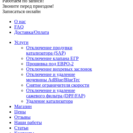
Работаем по записи!
Звоните перед приездом!
Записаться онлайн
О нас
FAQ
Доставка/Оплата
Услуги
Отключение продувки
катализатора (SAP)
Отключение клапана ЕГР
Прошивка под ЕВРО-2
Отключение вихревых заслонок
Отключение и удаление
мочевины AdBlue/BlueTec
Снятие ограничителя скорости
Отключение и удаление
сажевого фильтра (DPF/FAP)
Удаление катализатора
Магазин
Цены
Отзывы
Наши работы
Статьи