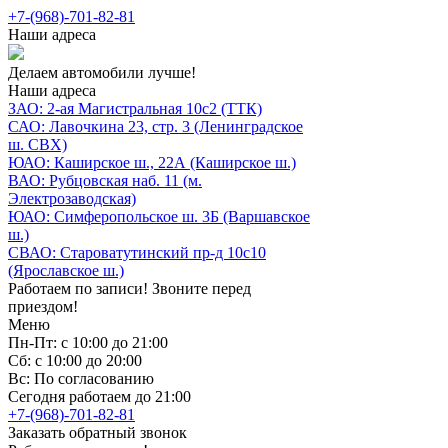
+7-(968)-701-82-81
Наши адреса
Делаем автомобили лучше!
Наши адреса
ЗАО: 2-ая Магистральная 10с2 (ТТК)
САО: Лавочкина 23, стр. 3 (Ленинградское
ш. СВХ)
ЮАО: Каширское ш., 22А (Каширское ш.)
ВАО: Рубцовская наб. 11 (м.
Электрозаводская)
ЮАО: Симферопольское ш. 3Б (Варшавское
ш.)
СВАО: Староватутинский пр-д 10с10
(Ярославское ш.)
Работаем по записи! Звоните перед
приездом!
Меню
Пн-Пт: с 10:00 до 21:00
Сб: с 10:00 до 20:00
Вс: По согласованию
Сегодня работаем до 21:00
+7-(968)-701-82-81
Заказать обратный звонок