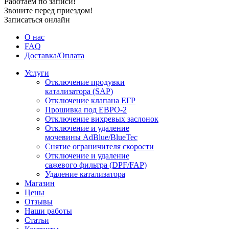
Работаем по записи!
Звоните перед приездом!
Записаться онлайн
О нас
FAQ
Доставка/Оплата
Услуги
Отключение продувки
катализатора (SAP)
Отключение клапана ЕГР
Прошивка под ЕВРО-2
Отключение вихревых заслонок
Отключение и удаление
мочевины AdBlue/BlueTec
Снятие ограничителя скорости
Отключение и удаление
сажевого фильтра (DPF/FAP)
Удаление катализатора
Магазин
Цены
Отзывы
Наши работы
Статьи