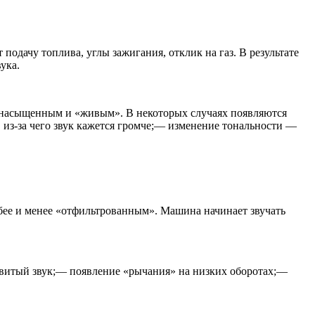
 подачу топлива, углы зажигания, отклик на газ. В результате
ука.
е насыщенным и «живым». В некоторых случаях появляются
, из-за чего звук кажется громче;— изменение тональности —
убее и менее «отфильтрованным». Машина начинает звучать
совитый звук;— появление «рычания» на низких оборотах;—