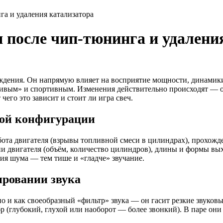
га и удаления катализатора
 после чип-тюнинга и удалени
вождения. Он напрямую влияет на восприятие мощности, динами
«живым» и спортивным. Изменения действительно происходят — 
 чего это зависит и стоит ли игра свеч.
ной конфигурации
ота двигателя (взрывы топливной смеси в цилиндрах), прохожде
ии двигателя (объём, количество цилиндров), длины и формы вы
ия шума — тем тише и «гладче» звучание.
ировании звука
но и как своеобразный «фильтр» звука — он гасит резкие звуковы
р (глубокий, глухой или наоборот — более звонкий). В паре он