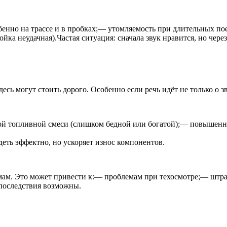
обенно на трассе и в пробках;— утомляемость при длительных
йка неудачная).Частая ситуация: сначала звук нравится, но чере
ь могут стоить дорого. Особенно если речь идёт не только о зву
й топливной смеси (слишком бедной или богатой);— повышенн
еть эффектно, но ускоряет износ компонентов.
рмам. Это может привести к:— проблемам при техосмотре;— штр
 последствия возможны.