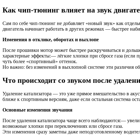
Как чип-тюнинг влияет на звук двигат
Сам по себе чип-тюнинг не добавляет «новый звук» как отдельна
двигатель начинает работать в других режимах — быстрее набир
Изменения в отклике, оборотах и выхлопе
После прошивки мотор может быстрее раскручиваться и дольше
характерные эффекты:— лёгкие хлопки при сбросе газа (если п
чуть более «спортивный» оттенок.
Но важно: без изменений в выхлопной системе эти различия о
Что происходит со звуком после удален
Удаление катализатора — это уже прямое вмешательство в акус
ближе к спортивным версиям, даже если остальная система ост
Основные изменения звучания
После удаления катализатора чаще всего наблюдаются:— увели
возможные хлопки при переключениях или сбросе газа.
Эти изменения сразу заметны даже неподготовленному водите