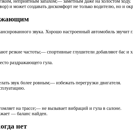
езким, неприятным запахом;— заметным даже на холостом ходу.
вор) и может создавать дискомфорт не только водителю, но и о
ражающим
лансированного звука. Хорошо настроенный автомобиль звучит гл
ают резкие частоты;— спортивные глушители добавляют бас и ха
есто раздражающего гула.
ать звук более ровным;— избежать перегрузки двигателя.
ксплуатацию.
мляет на трассе;— не вызывает вибраций и гула в салоне.
ажает — баланс найден.
огда нет