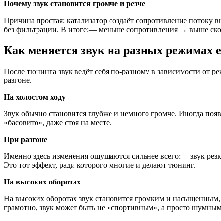
Почему звук становится громче и резче
Причина простая: катализатор создаёт сопротивление потоку вы
без фильтрации. В итоге:— меньше сопротивления → выше скор
Как меняется звук на разных режимах 
После тюнинга звук ведёт себя по-разному в зависимости от р
разгоне.
На холостом ходу
Звук обычно становится глубже и немного громче. Иногда появ
«басовито», даже стоя на месте.
При разгоне
Именно здесь изменения ощущаются сильнее всего:— звук резк
Это тот эффект, ради которого многие и делают тюнинг.
На высоких оборотах
На высоких оборотах звук становится громким и насыщенным, 
грамотно, звук может быть не «спортивным», а просто шумным