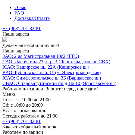
О нас
FAQ
Доставка/Оплата
+7-(968)-701-82-81
Наши адреса
Делаем автомобили лучше!
Наши адреса
ЗАО: 2-ая Магистральная 10с2 (ТТК)
САО: Лавочкина 23, стр. 3 (Ленинградское ш. СВХ)
ЮАО: Каширское ш., 22А (Каширское ш.)
ВАО: Рубцовская наб. 11 (м. Электрозаводская)
ЮАО: Симферопольское ш. 3Б (Варшавское ш.)
СВАО: Староватутинский пр-д 10с10 (Ярославское ш.)
Работаем по записи! Звоните перед приездом!
Меню
Пн-Пт: с 10:00 до 21:00
Сб: с 10:00 до 20:00
Вс: По согласованию
Сегодня работаем до 21:00
+7-(968)-701-82-81
Заказать обратный звонок
Работаем по записи!