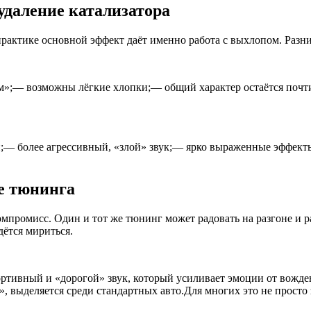
удаление катализатора
 практике основной эффект даёт именно работа с выхлопом. Раз
м»;— возможны лёгкие хлопки;— общий характер остаётся почт
;— более агрессивный, «злой» звук;— ярко выраженные эффекты
е тюнинга
компромисс. Один и тот же тюнинг может радовать на разгоне и р
ётся мириться.
ртивный и «дорогой» звук, который усиливает эмоции от вожд
 выделяется среди стандартных авто.Для многих это не просто з