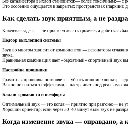
Без катализатора выхлоп становится:— более токсичным;— с р
Это особенно ощущается в закрытых пространствах (паркинг, д
Как сделать звук приятным, а не разд
Ключевая задача — не просто «сделать громче», а добиться сба
Подбор выхлопной системы
Звук во многом зависит от компонентов:— резонаторы сглажив
звука.
Правильная комбинация даёт «бархатный» спортивный звук вм
Настройка прошивки
Грамотная прошивка позволяет:— убрать лишние хлопки;— сдел
Важно не гнаться за эффектами, а настраивать под реальную э
Баланс громкости и комфорта
Оптимальный звук — это когда:— приятно при разгоне;— не уто
Хороший ориентир: если через 30–40 минут езды звук не раздр
Когда изменение звука — оправдано, а к