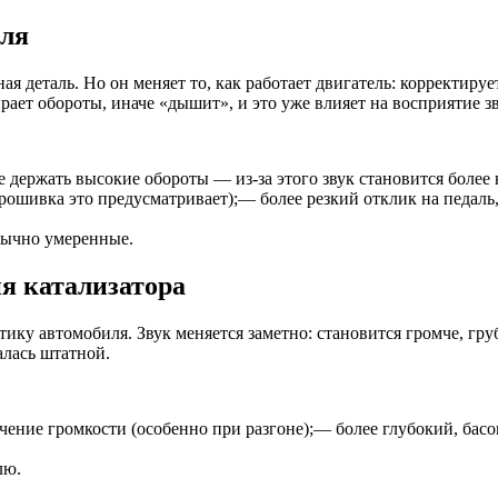
еля
я деталь. Но он меняет то, как работает двигатель: корректирует
ает обороты, иначе «дышит», и это уже влияет на восприятие зв
 держать высокие обороты — из-за этого звук становится боле
рошивка это предусматривает);— более резкий отклик на педаль
бычно умеренные.
ия катализатора
тику автомобиля. Звук меняется заметно: становится громче, гр
алась штатной.
чение громкости (особенно при разгоне);— более глубокий, ба
лю.