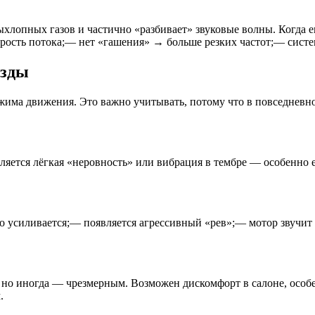
хлопных газов и частично «разбивает» звуковые волны. Когда ег
ость потока;— нет «гашения» → больше резких частот;— систем
езды
ежима движения. Это важно учитывать, потому что в повседневн
ляется лёгкая «неровность» или вибрация в тембре — особенно 
о усиливается;— появляется агрессивный «рев»;— мотор звучит 
но иногда — чрезмерным. Возможен дискомфорт в салоне, особе
.