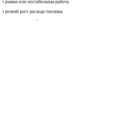
• рывки или нестабильная работа;
• резкий рост расхода топлива;
• появление ошибок;
• перегрев или странные звуки.
Если есть такие признаки — стоит сразу
провести диагностику.
Альтернативы чип-
тюнингу
Прошивка — не единственный способ
изменить поведение автомобиля. Иногда
есть более простые или безопасные
варианты.
Механический тюнинг
Это доработки «железа»: впуск, выхлоп,
турбина. Они могут дать прирост
мощности, но часто требуют более
серьёзных вложений и настройки.