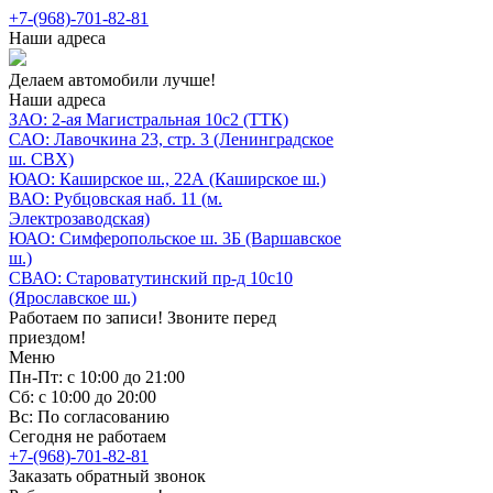
+7-(968)-701-82-81
Наши адреса
Делаем автомобили лучше!
Наши адреса
ЗАО: 2-ая Магистральная 10с2 (ТТК)
САО: Лавочкина 23, стр. 3 (Ленинградское
ш. СВХ)
ЮАО: Каширское ш., 22А (Каширское ш.)
ВАО: Рубцовская наб. 11 (м.
Электрозаводская)
ЮАО: Симферопольское ш. 3Б (Варшавское
ш.)
СВАО: Староватутинский пр-д 10с10
(Ярославское ш.)
Работаем по записи! Звоните перед
приездом!
Меню
Пн-Пт: с 10:00 до 21:00
Сб: с 10:00 до 20:00
Вс: По согласованию
Сегодня не работаем
+7-(968)-701-82-81
Заказать обратный звонок