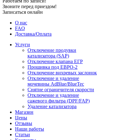
Работаем по записи!
Звоните перед приездом!
Записаться онлайн
О нас
FAQ
Доставка/Оплата
Услуги
Отключение продувки
катализатора (SAP)
Отключение клапана ЕГР
Прошивка под ЕВРО-2
Отключение вихревых заслонок
Отключение и удаление
мочевины AdBlue/BlueTec
Снятие ограничителя скорости
Отключение и удаление
сажевого фильтра (DPF/FAP)
Удаление катализатора
Магазин
Цены
Отзывы
Наши работы
Статьи