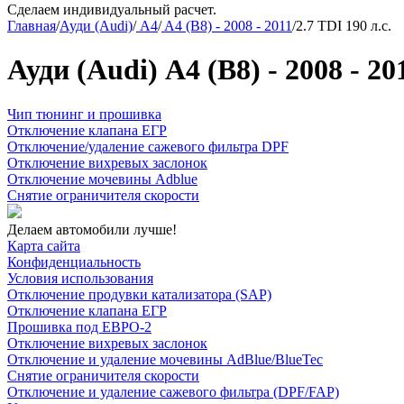
Сделаем индивидуальный расчет.
Главная
/
Ауди (Audi)
/
A4
/
A4 (B8) - 2008 - 2011
/
2.7 TDI 190 л.с.
Ауди (Audi) A4 (B8) - 2008 - 20
Чип тюнинг и прошивка
Отключение клапана ЕГР
Отключение/удаление сажевого фильтра DPF
Отключение вихревых заслонок
Отключение мочевины Adblue
Снятие ограничителя скорости
Делаем автомобили лучше!
Карта сайта
Конфиденциальность
Условия использования
Отключение продувки катализатора (SAP)
Отключение клапана ЕГР
Прошивка под ЕВРО-2
Отключение вихревых заслонок
Отключение и удаление мочевины AdBlue/BlueTec
Снятие ограничителя скорости
Отключение и удаление сажевого фильтра (DPF/FAP)