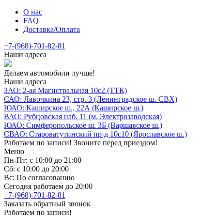
О нас
FAQ
Доставка/Оплата
+7-(968)-701-82-81
Наши адреса
Делаем автомобили лучше!
Наши адреса
ЗАО: 2-ая Магистральная 10с2 (ТТК)
САО: Лавочкина 23, стр. 3 (Ленинградское ш. СВХ)
ЮАО: Каширское ш., 22А (Каширское ш.)
ВАО: Рубцовская наб. 11 (м. Электрозаводская)
ЮАО: Симферопольское ш. 3Б (Варшавское ш.)
СВАО: Староватутинский пр-д 10с10 (Ярославское ш.)
Работаем по записи! Звоните перед приездом!
Меню
Пн-Пт: с 10:00 до 21:00
Сб: с 10:00 до 20:00
Вс: По согласованию
Сегодня работаем до 20:00
+7-(968)-701-82-81
Заказать обратный звонок
Работаем по записи!