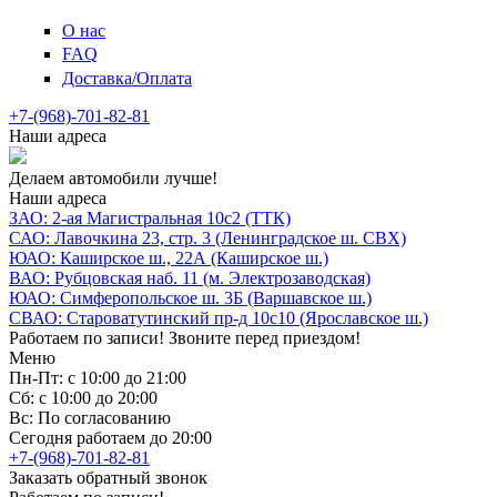
О нас
FAQ
Доставка/Оплата
+7-(968)-701-82-81
Наши адреса
Делаем автомобили лучше!
Наши адреса
ЗАО: 2-ая Магистральная 10с2 (ТТК)
САО: Лавочкина 23, стр. 3 (Ленинградское ш. СВХ)
ЮАО: Каширское ш., 22А (Каширское ш.)
ВАО: Рубцовская наб. 11 (м. Электрозаводская)
ЮАО: Симферопольское ш. 3Б (Варшавское ш.)
СВАО: Староватутинский пр-д 10с10 (Ярославское ш.)
Работаем по записи! Звоните перед приездом!
Меню
Пн-Пт: с 10:00 до 21:00
Сб: с 10:00 до 20:00
Вс: По согласованию
Сегодня работаем до 20:00
+7-(968)-701-82-81
Заказать обратный звонок